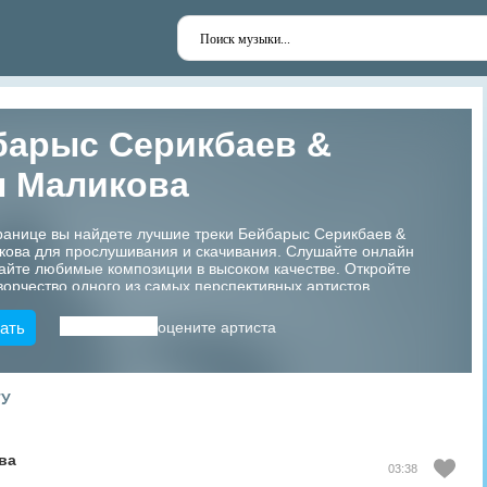
барыс Серикбаев &
л Маликова
ранице вы найдете лучшие треки Бейбарыс Серикбаев &
кова для прослушивания и скачивания. Слушайте онлайн
айте любимые композиции в высоком качестве. Откройте
ворчество одного из самых перспективных артистов
!
ать
оцените артиста
ТУ
ва
03:38