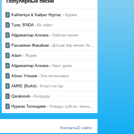
Популярные песни
Kalifarniya & Кайрат Нуртас
-
Адеми
Turar, B'NDA
-
Bir adam
Абдижаппар Алкожа
-
Лайлам менин
Рахымжан Жакайым
-
Досым бар менин Актауда
Adam
-
Журек
Абдижаппар Алкожа
-
Умыт деме
Абзал Утешов
-
Биз жолыгамыз
AMRE (Burkit)
-
Класстастар
Qarakesek
-
Калдыру
Нуржан Толендиев
-
Ананды суйсен, менше суй
Контакты
О сайте