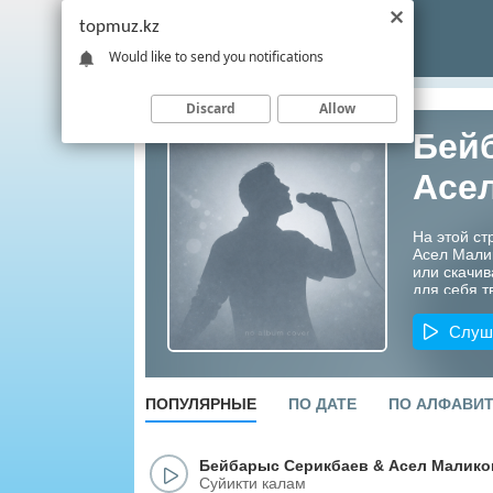
topmuz.kz
Would like to send you notifications
Discard
Allow
Бей
Асе
На этой ст
Асел Мали
или скачив
для себя т
Казахстана
Слуш
ПОПУЛЯРНЫЕ
ПО ДАТЕ
ПО АЛФАВИ
Бейбарыс Серикбаев
&
Асел Малико
Суйикти калам