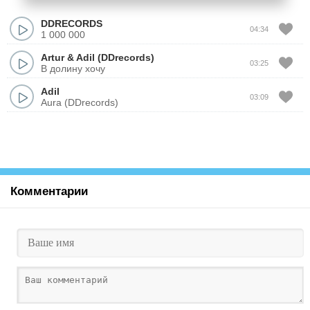
DDRECORDS
04:34
1 000 000
Artur
&
Adil (DDrecords)
03:25
В долину хочу
Adil
03:09
Aura (DDrecords)
Комментарии