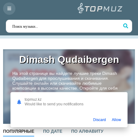
Dimash Qudaibergen
На этой странице вы найдете лучшие треки Dimash
Qudaibergen для прослушивания и скачивания.
Слушайте онлайн или скачивайте любимые
композиции в высоком качестве. Откройте для себя
творчество одного из самых перспективных артистов
Казахстана!
topmuz.kz
Would like to send you notifications
Слушать
Discard
Allow
ПОПУЛЯРНЫЕ
ПО ДАТЕ
ПО АЛФАВИТУ