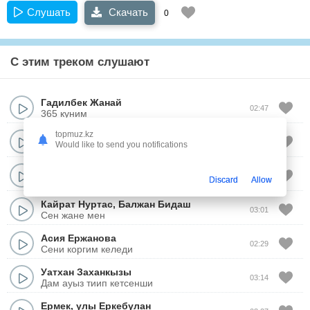
Слушать
Скачать
0
С этим треком слушают
Гадилбек Жанай
02:47
365 куним
topmuz.kz
PERNE
02:52
Would like to send you notifications
Qara jorga
ПРЕМИУМ ТОБЫ
03:03
Discard
Allow
Жайлаукол кештери (cover)
Кайрат Нуртас
,
Балжан Бидаш
03:01
Сен жане мен
Асия Ержанова
02:29
Сени коргим келеди
Уатхан Заханкызы
03:14
Дам ауыз тиип кетсенши
Ермек
,
улы Еркебулан