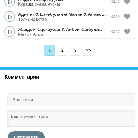
02:42
Кудаша (жана нуска)
Адилет
&
Еркебулан
&
Малик
&
Алмасхан
&
Жандос
03:30
Толкындастар
Жандос Каржаубай
&
Айбек Кайбулла
03:27
Менин Агам
1
2
3
>>
Комментарии
Отправить