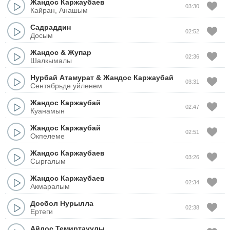
Жандос Каржаубаев
03:30
Кайран, Анашым
Садраддин
02:52
Досым
Жандос
&
Жупар
02:36
Шалкымалы
Нурбай Атамурат
&
Жандос Каржаубай
03:31
Сентябрьде уйленем
Жандос Каржаубай
02:47
Куанамын
Жандос Каржаубай
02:51
Окпелеме
Жандос Каржаубаев
03:26
Сыргалым
Жандос Каржаубаев
02:34
Акмаралым
Досбол Нурылла
02:38
Ертеги
Айдос Темиртауулы