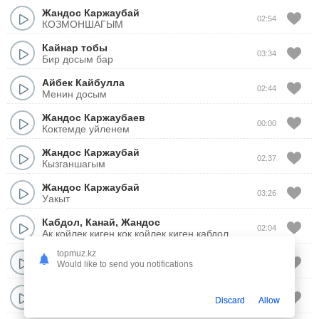
Жандос Каржаубай
02:54
КОЗМОНШАГЫМ
Кайнар тобы
03:34
Бир досым бар
Айбек Кайбулла
02:44
Менин досым
Жандос Каржаубаев
00:00
Коктемде уйленем
Жандос Каржаубай
02:37
Кызганшагым
Жандос Каржаубай
03:26
Уакыт
Кабдол
,
Канай
,
Жандос
02:04
Ак койлек киген кок койлек киген кабдол
topmuz.kz
Рахымжан Жакайым
03:17
Would like to send you notifications
Досым бар менин Актауда
Аман Мырзалиев
03:54
Discard
Allow
Достым