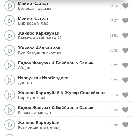
Мейир Кайрат
03:18
Болексин досым
Мейир Кайрат
03:37
Бир досым бар
Жандос Каржаубай
03:51
Бакытын каншадан ?!
Жандос Абдраимов
03:32
Бул биздин дискотека
Елдос Жанузак
&
Бейбарыс Садык
03:02
Айдана
Нурсултан Нурбердиев
03:29
Достар
Жандос Каржаубай
&
Жупар Садакбаева
03:16
Бир журекпиз
Елдос Жанузак
&
Бейбарыс Садык
02:25
Козим айтып тур
Жандос Каржаубай
02:49
Козмоншагым (remix)