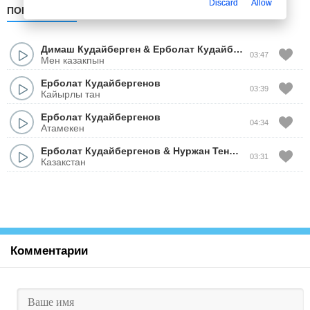
Discard
Allow
ПОПУЛЯРНЫЕ
ПО ДАТЕ
ПО АЛФАВИТУ
Димаш Кудайберген
&
Ерболат Кудайбергенов
&
Ала
03:47
Мен казакпын
Ерболат Кудайбергенов
03:39
Кайырлы тан
Ерболат Кудайбергенов
04:34
Атамекен
Ерболат Кудайбергенов
&
Нуржан Тенизбаев
03:31
Казакстан
Комментарии