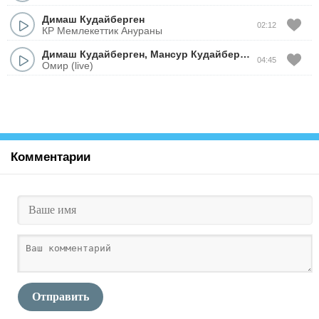
Димаш Кудайберген
02:12
КР Мемлекеттик Анураны
Димаш Кудайберген
,
Мансур Кудайберген
04:45
Омир (live)
Комментарии
Отправить