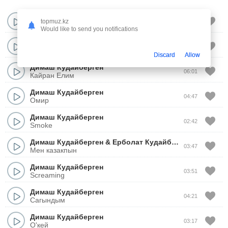
Димаш Кудайберген
topmuz.kz
02:44
Тау ишинде
Would like to send you notifications
Димаш Кудайберген
05:28
Qarlygashym, Uya Salganda
Discard
Allow
Димаш Кудайберген
06:01
Кайран Елим
Димаш Кудайберген
04:47
Омир
Димаш Кудайберген
02:42
Smoke
Димаш Кудайберген
&
Ерболат Кудайбергенов
&
Ала
03:47
Мен казакпын
Димаш Кудайберген
03:51
Screaming
Димаш Кудайберген
04:21
Сагындым
Димаш Кудайберген
03:17
О'кей