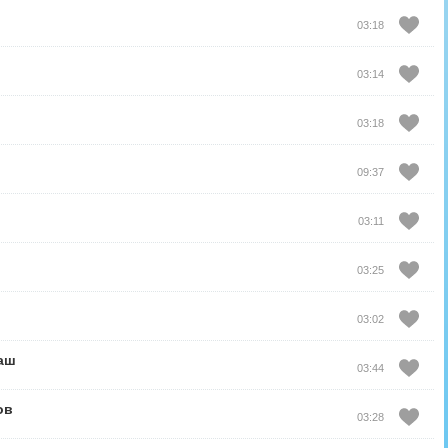
03:18
03:14
03:18
09:37
03:11
03:25
03:02
аш
03:44
ов
03:28