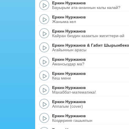
Еркин Нуржанов
Бауырым ата-ананнын калы калай?
Еркин Нуржанов
Жаныма кел
Еркин Нуржанов
Кайран биздин казактын жигиттери-ай
Еркин Нуржанов
&
Габит Шырынбек
Агайыннын арасы
Еркин Нуржанов
Амансыздар ма?
Еркин Нуржанов
Кеш мени
Еркин Нуржанов
Махаббат-математика!
Еркин Нуржанов
Аппагым (cover)
Еркин Нуржанов
Коздерине гашыкпын