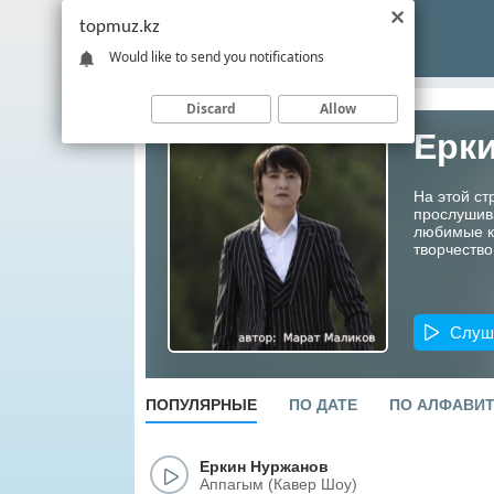
topmuz.kz
Would like to send you notifications
Discard
Allow
Ерк
На этой ст
прослушив
любимые ко
творчество
Слуш
ПОПУЛЯРНЫЕ
ПО ДАТЕ
ПО АЛФАВИ
Еркин Нуржанов
Аппагым (Кавер Шоу)