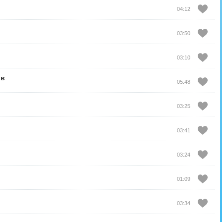
04:12
03:50
03:10
ов
05:48
03:25
03:41
03:24
01:09
03:34