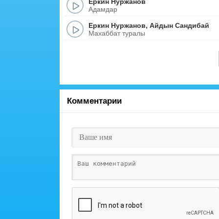
Еркин Нуржанов
Адамдар
Еркин Нуржанов
,
Айдын Сандибай
Махаббат туралы
Комментарии