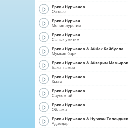
Еркин Нуржанов
Озгеше
Еркин Нуржан
Менин журегим
Еркин Нуржан
Сынык умитим
Еркин Нуржанов
&
Айбек Кайбулла
Мумкин бари
Еркин Нуржанов
&
Айгерим Мамыро
Бакыттымыз
Еркин Нуржанов
Кызга
Еркин Нуржанов
Саулем-ай
Еркин Нуржанов
Ойлама
Еркин Нуржанов
&
Нуржан Толендие
Адамдар