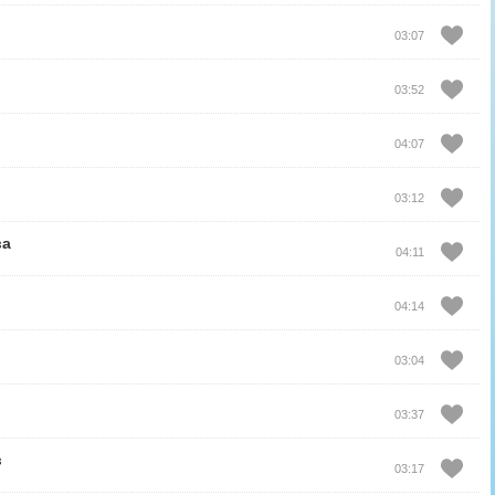
03:07
03:52
04:07
03:12
ва
04:11
04:14
03:04
03:37
в
03:17