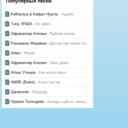
Популярные песни
Kalifarniya & Кайрат Нуртас
-
Адеми
Turar, B'NDA
-
Bir adam
Абдижаппар Алкожа
-
Лайлам менин
Рахымжан Жакайым
-
Досым бар менин Актауда
Adam
-
Журек
Абдижаппар Алкожа
-
Умыт деме
Абзал Утешов
-
Биз жолыгамыз
AMRE (Burkit)
-
Класстастар
Qarakesek
-
Калдыру
Нуржан Толендиев
-
Ананды суйсен, менше суй