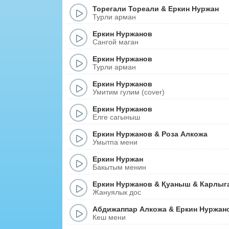
Торегали Тореали
&
Еркин Нуржан
Турли арман
Еркин Нуржанов
Сангой маган
Еркин Нуржанов
Турли арман
Еркин Нуржанов
Умитим гулим (cover)
Еркин Нуржанов
Елге сагыныш
Еркин Нуржанов
&
Роза Алкожа
Умытпа мени
Еркин Нуржан
Бакытым менин
Еркин Нуржанов
&
Қуаныш
&
Карлыг
Жануялык дос
Абдижаппар Алкожа
&
Еркин Нуржан
Кеш мени