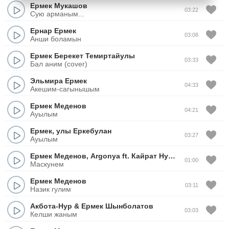
Ермек Мукашов
03:22
Сую арманым...
Ернар Ермек
03:08
Анши боламын
Ермек Берекет Темиртайулы
03:33
Бал аним (cover)
Эльмира Ермек
04:33
Акешим-сагынышым
Ермек Меденов
04:21
Ауылым
Ермек
,
улы Еркебулан
03:27
Ауылым
Ермек Меденов
,
Argonya
ft.
Кайрат Нуртас
01:00
Маскунем
Ермек Меденов
03:11
Назик гулим
Акбота-Нур
&
Ермек Шынболатов
03:03
Келши жаным