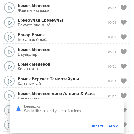
Ермек Меденов
03:42
Жаным казашка
Еркебулан Ермекулы
03:53
Рахмет, аке-ана!
Ернар Ермек
03:05
Болашак бомба
Ермек Меденов
03:24
Бауырлар
Ермек Меденов
03:51
Киын екен
Ермек Берекет Темиртайулы
03:53
Карагым-ай
Ермек Меденов жане Алдияр
&
Азиз
04:52
Неге солай?
topmuz.kz
Ермек Меденов пен Айдана Меденова
05:25
Would like to send you notifications
Омир озен
Ермек Мукашев
03:42
Discard
Allow
Сен есиме тускенде