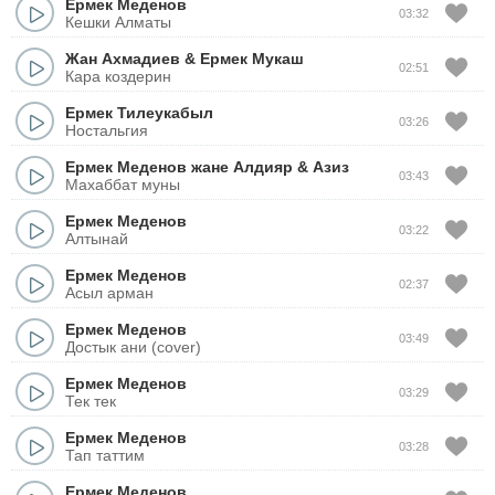
Ермек Меденов
03:32
Кешки Алматы
Жан Ахмадиев
&
Ермек Мукаш
02:51
Кара коздерин
Ермек Тилеукабыл
03:26
Ностальгия
Ермек Меденов жане Алдияр
&
Азиз
03:43
Махаббат муны
Ермек Меденов
03:22
Алтынай
Ермек Меденов
02:37
Асыл арман
Ермек Меденов
03:49
Достык ани (cover)
Ермек Меденов
03:29
Тек тек
Ермек Меденов
03:28
Тап таттим
Ермек Меденов