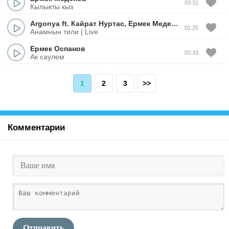
03:31
Кылыкты кыз
Argonya
ft.
Кайрат Нуртас
,
Ермек Меденов
01:25
Анамнын тили | Live
Ермек Оспанов
03:33
Ак саулем
1
2
3
>>
Комментарии
Отправить