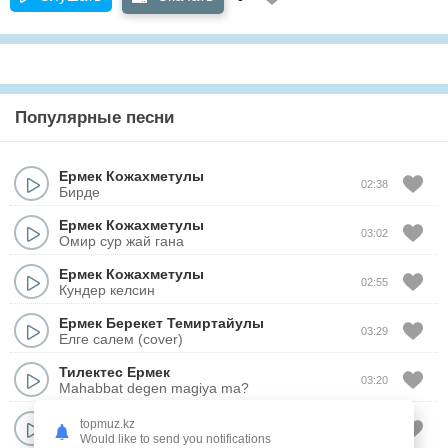
Популярные песни
Ермек Кожахметулы
02:38
Бирде
Ермек Кожахметулы
03:02
Омир сур жай гана
Ермек Кожахметулы
02:55
Кундер келсин
Ермек Берекет Темиртайулы
03:29
Елге салем (cover)
Тилектес Ермек
03:20
Mahabbat degen magiya ma?
Ермек Берекет Темиртайулы
topmuz.kz
03:20
Есине мени алгайсын
Would like to send you notifications