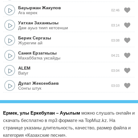
Бауыржан Жакупов
02:46
Ага керек
Уатхан Заханкызы
03:14
Дам ауыз тиип кетсенши
Берик Сергазы
03:08
Журегим ай
Сания Ерзаткызы
04:21
Махаббатка уксайды
ALEM
03:04
Batyr
Дулат Жексенбаев
03:03
Сонгы штук
Ермек, улы Еркебулан – Ауылым
можно слушать онлайн и
скачать бесплатно в mp3 формате на TopMuz.kz. На
странице указаны длительность, качество, размер файла и
категория «Казахские песни».