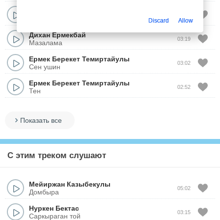
Ермек Меденов
03:49
Достык ани (cover)
Discard
Allow
Дихан Ермекбай
03:19
Мазалама
Ермек Берекет Темиртайулы
03:02
Сен ушин
Ермек Берекет Темиртайулы
02:52
Тен
Показать все
С этим треком слушают
Мейиржан Казыбекулы
05:02
Домбыра
Нуркен Бектас
03:15
Саркыраган той