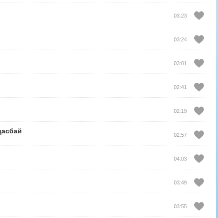
03:23
03:24
03:01
02:41
02:19
дасбай
02:57
04:03
03:49
03:55