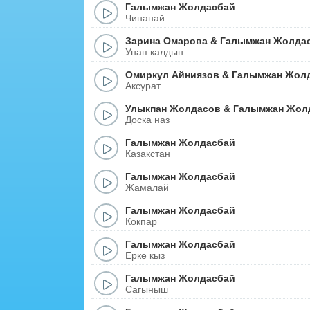
Галымжан Жолдасбай
Чинанай
Зарина Омарова
&
Галымжан Жолда
Унап калдын
Омиркул Айниязов
&
Галымжан Жол
Аксурат
Улыкпан Жолдасов
&
Галымжан Жол
Доска наз
Галымжан Жолдасбай
Казакстан
Галымжан Жолдасбай
Жамалай
Галымжан Жолдасбай
Кокпар
Галымжан Жолдасбай
Ерке кыз
Галымжан Жолдасбай
Сагыныш