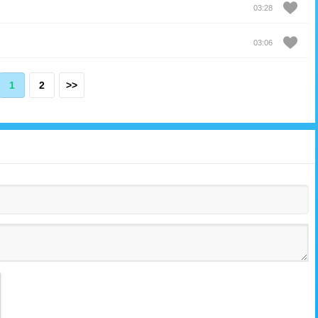
03:28
03:06
1
2
>>