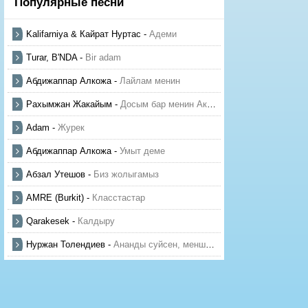
Популярные песни
Kalifarniya & Кайрат Нуртас
-
Адеми
Turar, B'NDA
-
Bir adam
Абдижаппар Алкожа
-
Лайлам менин
Рахымжан Жакайым
-
Досым бар менин Актауда
Adam
-
Журек
Абдижаппар Алкожа
-
Умыт деме
Абзал Утешов
-
Биз жолыгамыз
AMRE (Burkit)
-
Класстастар
Qarakesek
-
Калдыру
Нуржан Толендиев
-
Ананды суйсен, менше суй