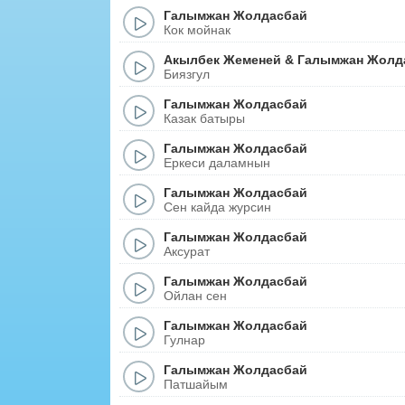
Галымжан Жолдасбай
Кок мойнак
Акылбек Жеменей
&
Галымжан Жолд
Биязгул
Галымжан Жолдасбай
Казак батыры
Галымжан Жолдасбай
Еркеси даламнын
Галымжан Жолдасбай
Сен кайда журсин
Галымжан Жолдасбай
Аксурат
Галымжан Жолдасбай
Ойлан сен
Галымжан Жолдасбай
Гулнар
Галымжан Жолдасбай
Патшайым