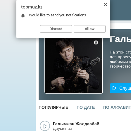
topmuz.kz
Would like to send you notifications
Discard
Allow
Гал
На этой с
для прослу
любимые ко
творчество
Слуш
ПОПУЛЯРНЫЕ
ПО ДАТЕ
ПО АЛФАВИ
Галымжан Жолдасбай
Дауылпаз