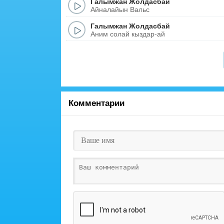
Галымжан Жолдасбай
Айналайын Вальс
Галымжан Жолдасбай
Аним солай кыздар-ай
Комментарии