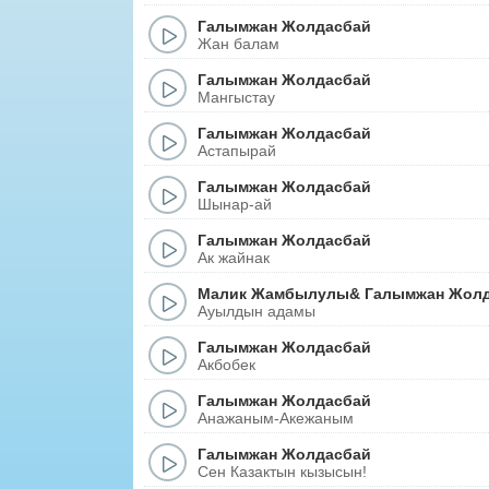
Галымжан Жолдасбай
Жан балам
Галымжан Жолдасбай
Мангыстау
Галымжан Жолдасбай
Астапырай
Галымжан Жолдасбай
Шынар-ай
Галымжан Жолдасбай
Ак жайнак
Малик Жамбылулы
&
Галымжан Жол
Ауылдын адамы
Галымжан Жолдасбай
Акбобек
Галымжан Жолдасбай
Анажаным-Акежаным
Галымжан Жолдасбай
Сен Казактын кызысын!