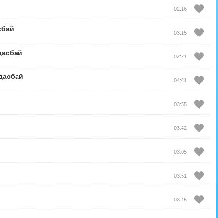
02:16
сбай
03:15
дасбай
02:21
дасбай
04:41
03:55
03:42
03:05
03:51
03:45