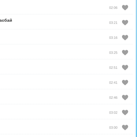
02:06
асбай
03:21
03:16
03:25
02:51
02:41
02:46
03:02
03:00