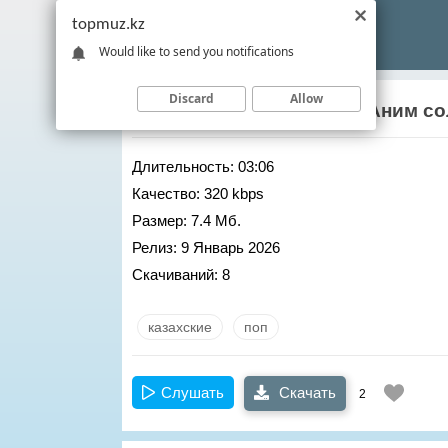
topmuz.kz
Would like to send you notifications
Discard
Allow
Галымжан Жолдасбай
– Аним со
Длительность:
03:06
Качество:
320 kbps
Размер:
7.4 Мб.
Релиз:
9 Январь 2026
Скачиваний:
8
казахские
поп
Слушать
Скачать
2