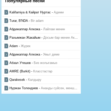
Популярные песни
Kalifarniya & Кайрат Нуртас
-
Адеми
Turar, B'NDA
-
Bir adam
Абдижаппар Алкожа
-
Лайлам менин
Рахымжан Жакайым
-
Досым бар менин Актауда
Adam
-
Журек
Абдижаппар Алкожа
-
Умыт деме
Абзал Утешов
-
Биз жолыгамыз
AMRE (Burkit)
-
Класстастар
Qarakesek
-
Калдыру
Нуржан Толендиев
-
Ананды суйсен, менше суй