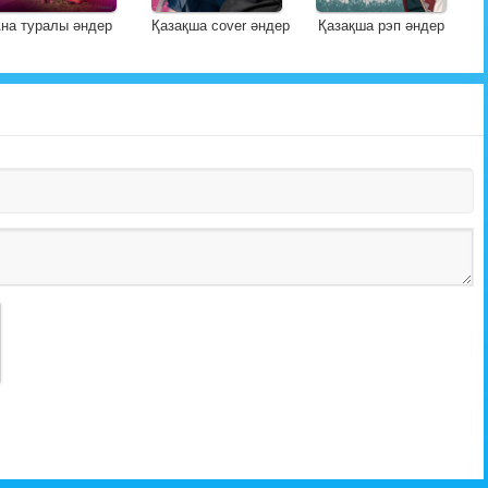
на туралы әндер
Қазақша cover әндер
Қазақша рэп әндер