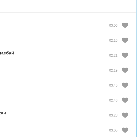
03:06
02:16
дасбай
02:21
02:19
03:45
02:46
хан
03:23
03:05