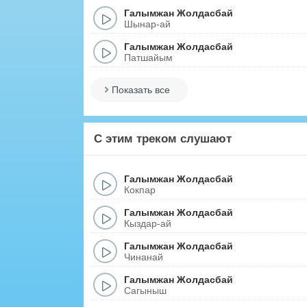
Галымжан Жолдасбай
Шынар-ай
Галымжан Жолдасбай
Патшайым
Показать все
С этим треком слушают
Галымжан Жолдасбай
Кокпар
Галымжан Жолдасбай
Кыздар-ай
Галымжан Жолдасбай
Чинанай
Галымжан Жолдасбай
Сагыныш