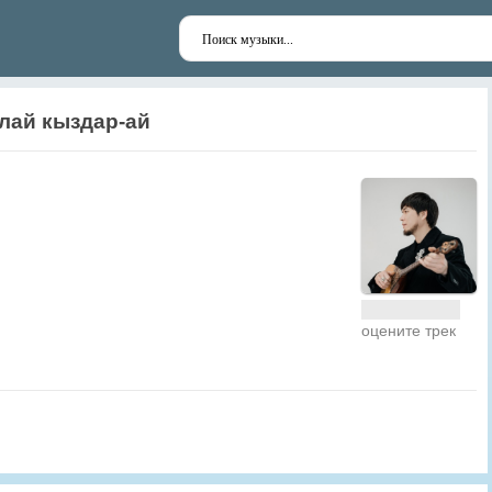
лай кыздар-ай
оцените трек