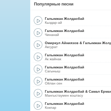
Популярные песни
Галымжан Жолдасбай
Кыздар-ай
Галымжан Жолдасбай
Чинанай
Омиркул Айниязов
&
Галымжан Жол
Аксурат
Галымжан Жолдасбай
Ак жайнак
Галымжан Жолдасбай
Сагыныш
Галымжан Жолдасбай
Ойлан сен
Галымжан Жолдасбай
&
Самал Ерма
Мангыстаумен коштасу
Галымжан Жолдасбай
Кокпар