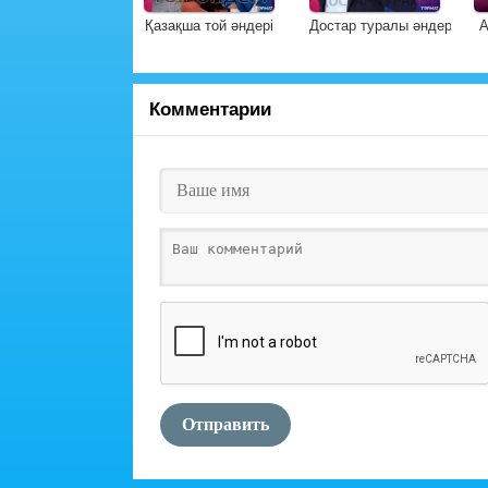
Қазақша той әндері
Достар туралы әндер
А
Комментарии
Отправить