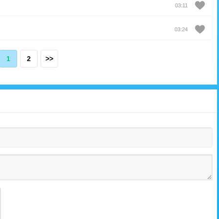
03:11
03:24
1
2
>>