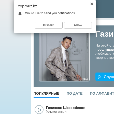
topmuz.kz
Would like to send you notifications
Discard
Allow
Гази
На этой ст
прослушив
любимые ко
творчество
Слуш
ПОПУЛЯРНЫЕ
ПО ДАТЕ
ПО АЛФАВИ
Газизхан Шекербеков
Улыма акыл