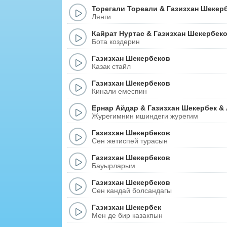
Торегали Тореали
&
Газизхан Шекер
Лянги
Кайрат Нуртас
&
Газизхан Шекербек
Бота коздерин
Газизхан Шекербеков
Казак стайл
Газизхан Шекербеков
Кинали емеспин
Ернар Айдар
&
Газизхан Шекербек
&
Журегимнин ишиндеги журегим
Газизхан Шекербеков
Сен жетиспей турасын
Газизхан Шекербеков
Бауырларым
Газизхан Шекербеков
Сен кандай болсандагы
Газизхан Шекербек
Мен де бир казакпын