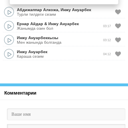
Абдижаппар Алкожа
,
Инжу Ануарбек
Турли тилдеги сезим
Ернар Айдар
&
Инжу Ануарбек
03:17
Жанымда озин бол
Инжу Ануарбеккызы
03:12
Мен жанында болганда
Инжу Ануарбек
04:12
Караша сезим
Комментарии