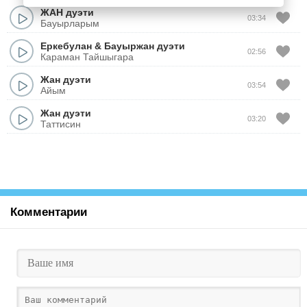
ЖАН дуэти
03:34
Бауырларым
Еркебулан
&
Бауыржан дуэти
02:56
Караман Тайшыгара
Жан дуэти
03:54
Айым
Жан дуэти
03:20
Таттисин
Комментарии