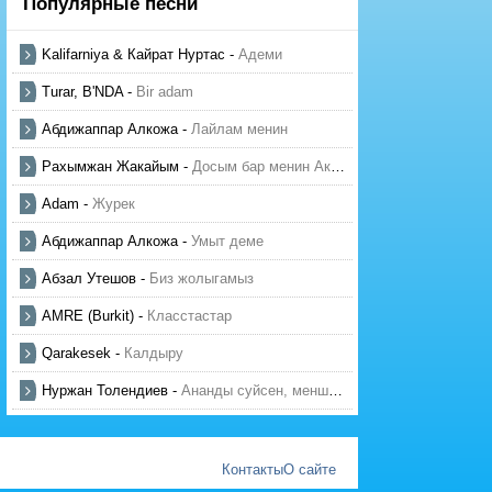
Популярные песни
Kalifarniya & Кайрат Нуртас
-
Адеми
Turar, B'NDA
-
Bir adam
Абдижаппар Алкожа
-
Лайлам менин
Рахымжан Жакайым
-
Досым бар менин Актауда
Adam
-
Журек
Абдижаппар Алкожа
-
Умыт деме
Абзал Утешов
-
Биз жолыгамыз
AMRE (Burkit)
-
Класстастар
Qarakesek
-
Калдыру
Нуржан Толендиев
-
Ананды суйсен, менше суй
Контакты
О сайте