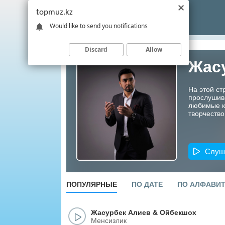
topmuz.kz
Would like to send you notifications
Discard
Allow
Жас
На этой ст
прослушив
любимые ко
творчество
Слуш
ПОПУЛЯРНЫЕ
ПО ДАТЕ
ПО АЛФАВИ
Жасурбек Алиев
&
Ойбекшох
Менсизлик