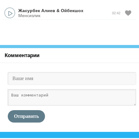
Жасурбек Алиев
&
Ойбекшох
02:42
Менсизлик
Комментарии
Отправить