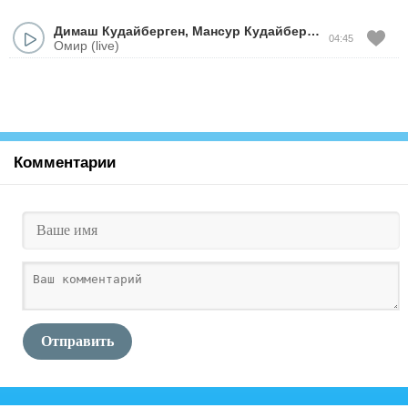
Димаш Кудайберген
,
Мансур Кудайберген
04:45
Омир (live)
Комментарии
Отправить