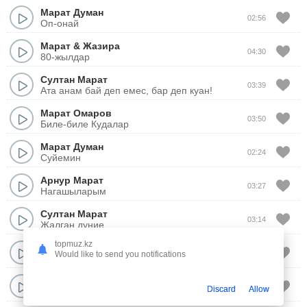
Марат Думан
02:56
Оп-онай
Марат
&
Жазира
04:30
80-жылдар
Султан Марат
03:39
Ата анам бай деп емес, бар деп куан!
Марат Омаров
03:50
Биле-биле Кудалар
Марат Думан
02:24
Суйемин
Арнур Марат
03:27
Нагашыларым
Султан Марат
03:14
Жалган дуние
topmuz.kz
Марат Думан
03:20
Would like to send you notifications
Жок менде
Айбат Маратов
04:20
Discard
Allow
Бир куним болар...