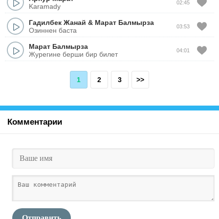
02:45
Karamady
Гадилбек Жанай
&
Марат Балмырза
03:53
Озиннен баста
Марат Балмырза
04:01
Журегине берши бир билет
1
2
3
>>
Комментарии
Отправить