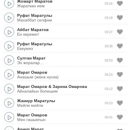
Жомарт Маратов
03:16
Жараткан ием
Руфат Маратулы
03:18
Махаббат селфии
Айбат Маратов
03:27
Ен керемет
Руфат Маратулы
03:36
Екеумиз
Султан Марат
02:53
Эх жоралар…
Марат Омаров
04:23
Анашым (жана нуска)
Марат Омаров
&
Зарина Омарова
03:12
Айналайын бопешим
Жаннур Маратулы
03:13
Мейли мейли
Марат Омаров
05:01
Мен гашыкпын
Арнур Марат