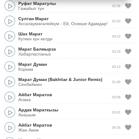
Руфат Маратулы
03:38
Гажайып тун
Султан Марат
03:20
Ассалаумагалейкум - Ей, Осекши Адамдар!
Шах Марат
04:22
Куткен кун келди
Марат Балмырза
03:33
Хабарласпаныз
Марат Думан
03:13
Коркам
Марат Думан (Bakhtiar
&
Junior Remix)
01:40
Сенбеймин
Айбат Маратов
03:08
Агама
Ардак Мараткызы
03:41
Анашым
Айбат Маратов
04:35
Жан Акем