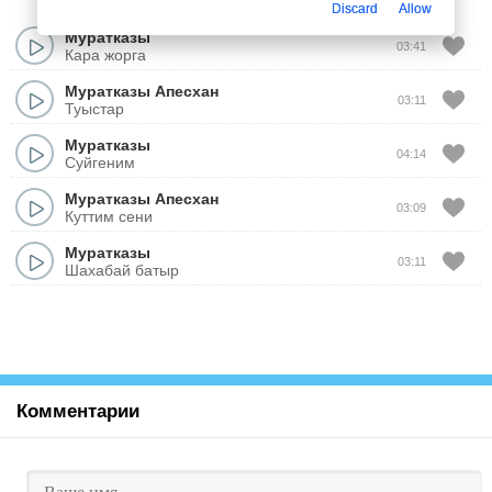
Discard
Allow
Муратказы
03:41
Кара жорга
Муратказы Апесхан
03:11
Туыстар
Муратказы
04:14
Суйгеним
Муратказы Апесхан
03:09
Куттим сени
Муратказы
03:11
Шахабай батыр
Комментарии