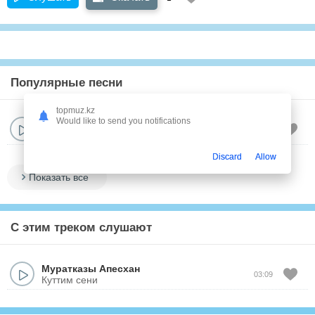
Популярные песни
topmuz.kz
Would like to send you notifications
Муратказы Апесхан
03:09
Куттим сени
Discard
Allow
Показать все
С этим треком слушают
Муратказы Апесхан
03:09
Куттим сени