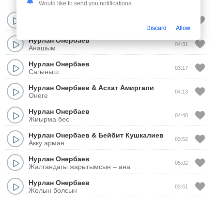
Would like to send you notifications
Нурлан Онербаев
03:21
Ауылым
Discard
Allow
Нурлан Онербаев
04:31
Анашым
Нурлан Онербаев
03:17
Сагыныш
Нурлан Онербаев
&
Асхат Амиргали
04:13
Онеге
Нурлан Онербаев
04:40
Жиырма бес
Нурлан Онербаев
&
Бейбит Кушкалиев
03:52
Акку арман
Нурлан Онербаев
05:02
Жалгандагы жарыгымсын – ана
Нурлан Онербаев
03:51
Жолын болсын