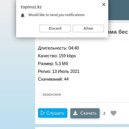
topmuz.kz
Would like to send you notifications
Discard
Allow
Нурлан Онербаев
– Жиырма бес
Длительность:
04:40
Качество:
159 kbps
Размер:
5.3 Мб
Релиз:
13 Июль 2021
Скачиваний:
44
казахские
Слушать
Скачать
2