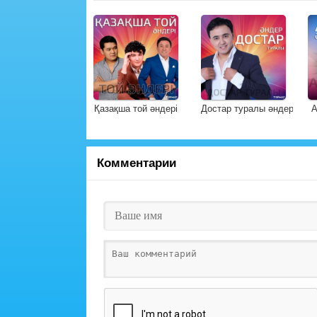
Қазақша той әндері
Достар туралы әндер
А
Комментарии