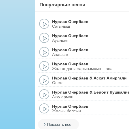
Популярные песни
Нурлан Онербаев
Сагыныш
Нурлан Онербаев
Ауылым
Нурлан Онербаев
Анашым
Нурлан Онербаев
Жалгандагы жарыгымсын – ана
Нурлан Онербаев
&
Асхат Амиргали
Онеге
Нурлан Онербаев
&
Бейбит Кушкали
Акку арман
Нурлан Онербаев
Жолын болсын
Показать все