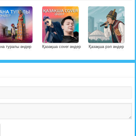
на туралы әндер
Қазақша cover әндер
Қазақша рэп әндер