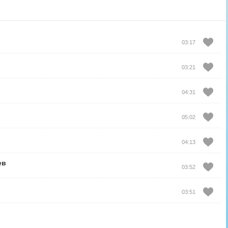
03:17
03:21
04:31
05:02
04:13
ев
03:52
03:51