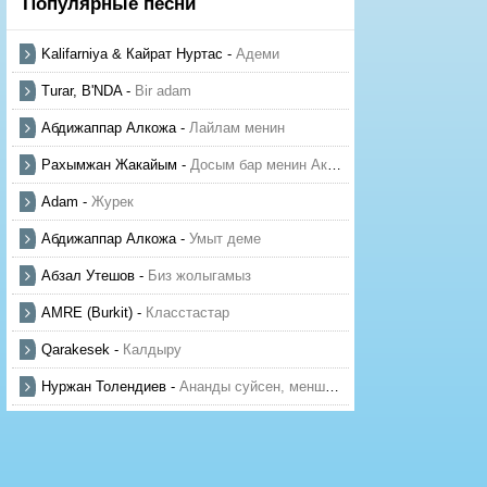
Популярные песни
Kalifarniya & Кайрат Нуртас
-
Адеми
Turar, B'NDA
-
Bir adam
Абдижаппар Алкожа
-
Лайлам менин
Рахымжан Жакайым
-
Досым бар менин Актауда
Adam
-
Журек
Абдижаппар Алкожа
-
Умыт деме
Абзал Утешов
-
Биз жолыгамыз
AMRE (Burkit)
-
Класстастар
Qarakesek
-
Калдыру
Нуржан Толендиев
-
Ананды суйсен, менше суй