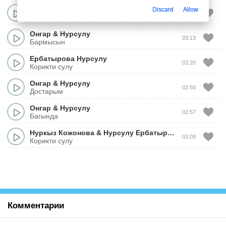
Нурсулу Ербатырова
Discard
Allow
04:12
Аккулар
Онгар
&
Нурсулу
03:13
Бармысын
Ербатырова Нурсулу
03:20
Корикти сулу
Онгар
&
Нурсулу
02:50
Достарым
Онгар
&
Нурсулу
02:57
Багында
Нуркыз Кожонова
&
Нурсулу Ербатырова
03:09
Корикти сулу
Комментарии