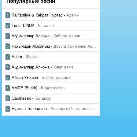
Популярные песни
Kalifarniya & Кайрат Нуртас
-
Адеми
Turar, B'NDA
-
Bir adam
Абдижаппар Алкожа
-
Лайлам менин
Рахымжан Жакайым
-
Досым бар менин Актауда
Adam
-
Журек
Абдижаппар Алкожа
-
Умыт деме
Абзал Утешов
-
Биз жолыгамыз
AMRE (Burkit)
-
Класстастар
Qarakesek
-
Калдыру
Нуржан Толендиев
-
Ананды суйсен, менше суй