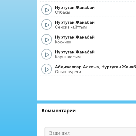
Нуртуган Жанабай
Отбасы
Нуртуган Жанабай
Сенсиз кайттым
Нуртуган Жанабай
Кокжиек
Нуртуган Жанабай
Карындасым
Абдижаппар Алкожа
,
Нуртуган Жана
Онын журеги
Комментарии