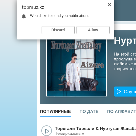
topmuz.kz
Would like to send you notifications
Discard
Allow
Нур
На этой ст
прослушив
любимые ко
творчество
Слуш
ПОПУЛЯРНЫЕ
ПО ДАТЕ
ПО АЛФАВИ
Торегали Тореали
&
Нуртуган Жанаб
Темирказыгым