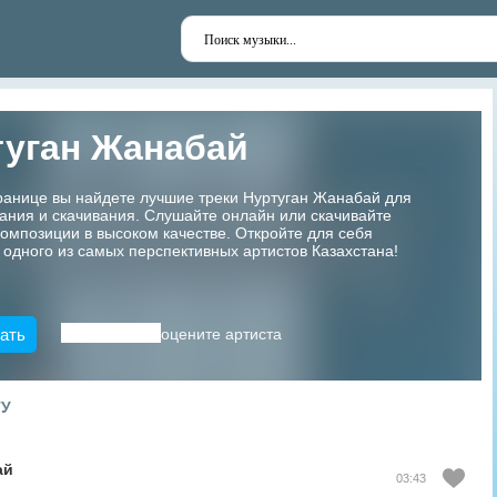
туган Жанабай
ранице вы найдете лучшие треки Нуртуган Жанабай для
ания и скачивания. Слушайте онлайн или скачивайте
мпозиции в высоком качестве. Откройте для себя
 одного из самых перспективных артистов Казахстана!
ать
оцените артиста
ТУ
ай
03:43