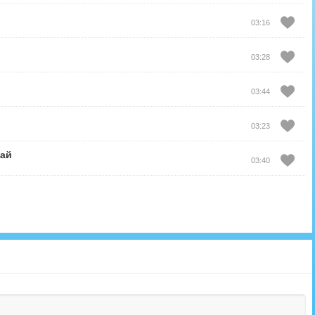
03:16
03:28
03:44
03:23
бай
03:40