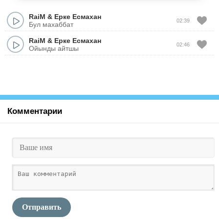
RaiM
&
Ерке Есмахан
02:39
Бул махаббат
RaiM
&
Ерке Есмахан
02:46
Ойынды айтшы
Комментарии
Отправить