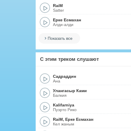
RaiM
Satter
Ерке Есмахан
Алди-алди
Показать все
С этим треком слушают
Садраддин
Ана
Улангасыр Ками
Балкия
Kalifarniya
Пуэрто Рико
RaiM
,
Ерке Есмахан
Кел жаным