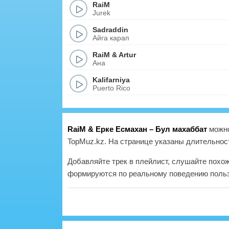
RaiM
Jurek
Sadraddin
Айга карап
RaiM
&
Artur
Ана
Kalifarniya
Puerto Rico
RaiM & Ерке Есмахан – Бул махаббат
можно
TopMuz.kz. На странице указаны длительност
Добавляйте трек в плейлист, слушайте похо
формируются по реальному поведению польз