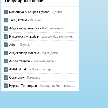
Популярные песни
Kalifarniya & Кайрат Нуртас
-
Адеми
Turar, B'NDA
-
Bir adam
Абдижаппар Алкожа
-
Лайлам менин
Рахымжан Жакайым
-
Досым бар менин Актауда
Adam
-
Журек
Абдижаппар Алкожа
-
Умыт деме
Абзал Утешов
-
Биз жолыгамыз
AMRE (Burkit)
-
Класстастар
Qarakesek
-
Калдыру
Нуржан Толендиев
-
Ананды суйсен, менше суй