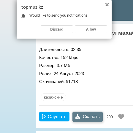
topmuz.kz
Would like to send you notifications
Discard
Allow
RaiM
&
Ерке Есмахан
– Бул маха
Длительность:
02:39
Качество:
192 kbps
Размер:
3.7 Мб
Релиз:
24 Август 2023
Скачиваний:
91718
казахские
Слушать
Скачать
200