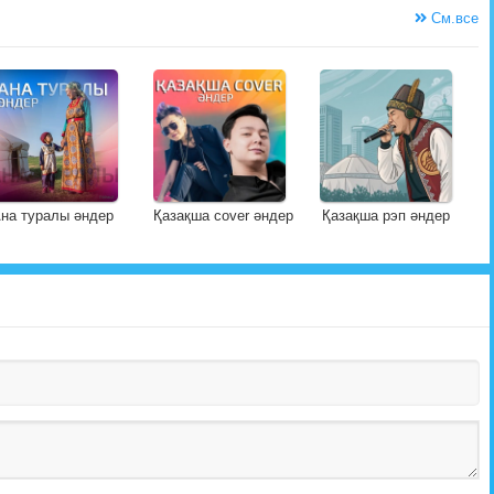
См.все
на туралы әндер
Қазақша cover әндер
Қазақша рэп әндер