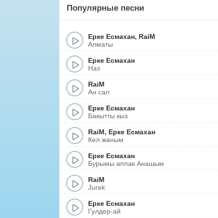
Популярные песни
Ерке Есмахан
,
RaiM
Алматы
Ерке Есмахан
Наз
RaiM
Ан сал
Ерке Есмахан
Бакытты кыз
RaiM
,
Ерке Есмахан
Кел жаным
Ерке Есмахан
Бурымы аппак Анашым
RaiM
Jurek
Ерке Есмахан
Гулдер-ай