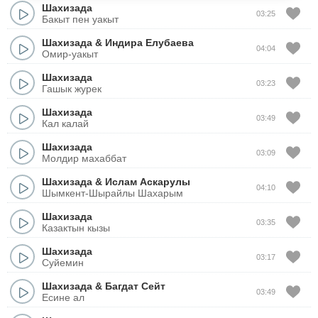
Шахизада
03:25
Бакыт пен уакыт
Шахизада
&
Индира Елубаева
04:04
Омир-уакыт
Шахизада
03:23
Гашык журек
Шахизада
03:49
Кал калай
Шахизада
03:09
Молдир махаббат
Шахизада
&
Ислам Аскарулы
04:10
Шымкент-Шырайлы Шахарым
Шахизада
03:35
Казактын кызы
Шахизада
03:17
Суйемин
Шахизада
&
Багдат Сейт
03:49
Есине ал