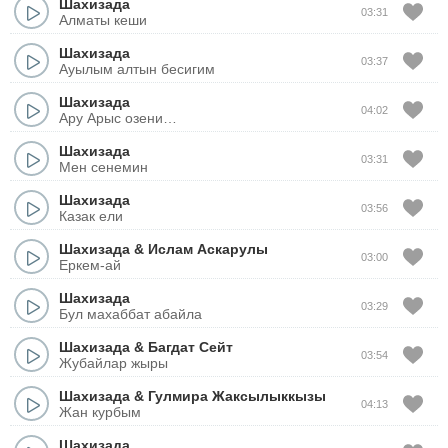
Шахизада
03:31
Алматы кеши
Шахизада
03:37
Ауылым алтын бесигим
Шахизада
04:02
Ару Арыс озени…
Шахизада
03:31
Мен сенемин
Шахизада
03:56
Казак ели
Шахизада
&
Ислам Аскарулы
03:00
Еркем-ай
Шахизада
03:29
Бул махаббат абайла
Шахизада
&
Багдат Сейт
03:54
Жубайлар жыры
Шахизада
&
Гулмира Жаксылыккызы
04:13
Жан курбым
Шахизада