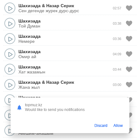
Шахизада
&
Назар Серик
02:57
Сен дегенде журек дурс-дурс
Шахизада
03:38
Той Думан
Шахизада
03:36
Немере
Шахизада
04:09
Омир ай
Шахизада
03:44
Хат жазамын
Шахизада
&
Назар Серик
03:00
Жана жыл
Шахизада
03:19
Бул махаббат па достык па?
topmuz.kz
Would like to send you notifications
Шахизада
&
Али Сенби
03:55
Казак ели
Discard
Allow
Шахизада
02:38
Акешим-анашым