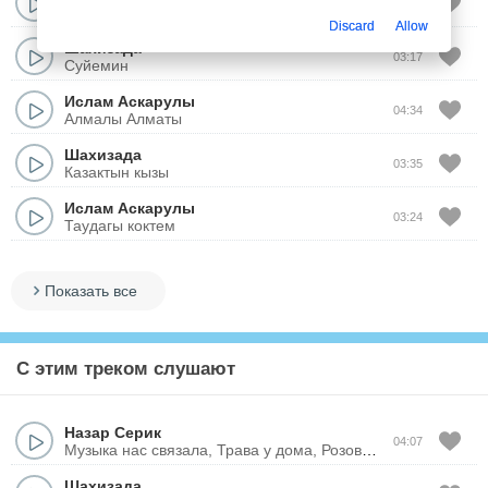
02:58
Издедим
Discard
Allow
Шахизада
03:17
Суйемин
Ислам Аскарулы
04:34
Алмалы Алматы
Шахизада
03:35
Казактын кызы
Ислам Аскарулы
03:24
Таудагы коктем
Показать все
С этим треком слушают
Назар Серик
04:07
Музыка нас связала, Трава у дома, Розовый вечер
Шахизада