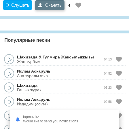
Слушать
Скачать
4
Популярные песни
Шахизада
&
Гулмира Жаксылыккызы
04:13
Жан курбым
Ислам Аскарулы
04:52
Ана туралы жыр
Шахизада
03:23
Гашык журек
Ислам Аскарулы
02:58
Издедим (cover)
Шахизада
03:29
topmuz.kz
Бул махаббат абайла
Would like to send you notifications
Ислам Аскарулы