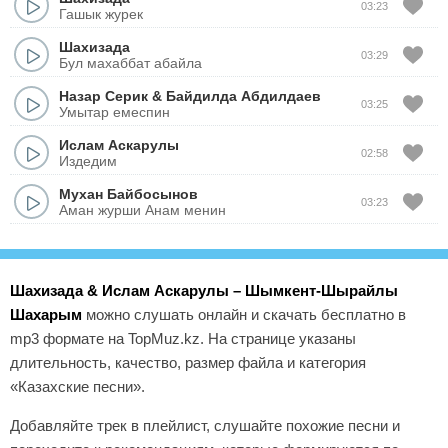
03:23
Гашык журек
Шахизада
03:29
Бул махаббат абайла
Назар Серик
&
Байдилда Абдилдаев
03:25
Умытар емеспин
Ислам Аскарулы
02:58
Издедим
Мухан Байбосынов
03:23
Аман журши Анам менин
Шахизада & Ислам Аскарулы – Шымкент-Шырайлы
Шахарым
можно слушать онлайн и скачать бесплатно в
mp3 формате на TopMuz.kz. На странице указаны
длительность, качество, размер файла и категория
«Казахские песни».
Добавляйте трек в плейлист, слушайте похожие песни и