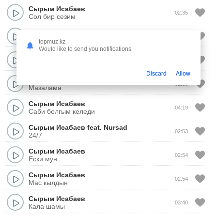
Сырым Исабаев
02:35
Сол бир сезим
Сырым Исабаев
08:07
Попурри
topmuz.kz
Would like to send you notifications
Сырым Исабаев
,
Kalifarniya
03:23
Біреуге
Discard
Allow
Сырым Исабаев
02:36
Мазалама
Сырым Исабаев
04:19
Саби болгым келеди
Сырым Исабаев
feat.
Nursad
02:53
24/7
Сырым Исабаев
02:54
Ески мун
Сырым Исабаев
02:54
Мас кылдын
Сырым Исабаев
03:40
Кала шамы