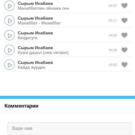
Сырым Исабаев
04:07
Махаббатпен ойнама сен
Сырым Исабаев
03:17
Махаббат - Махаббат
Сырым Исабаев
04:02
Кездесуге
Сырым Исабаев
04:18
Кузги дауыл (new version)
Сырым Исабаев
03:52
Кайда журдин
Комментарии