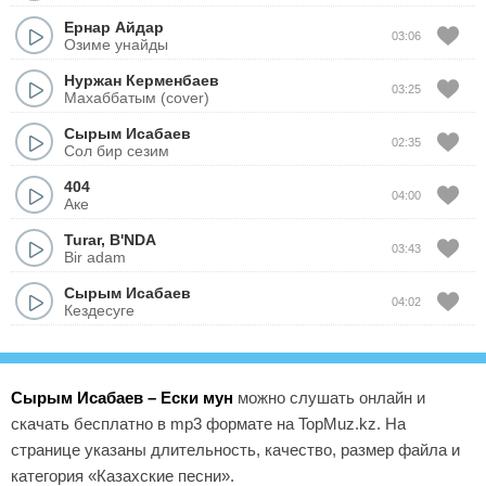
Ернар Айдар
03:06
Озиме унайды
Нуржан Керменбаев
03:25
Махаббатым (cover)
Сырым Исабаев
02:35
Сол бир сезим
404
04:00
Аке
Turar
,
B'NDA
03:43
Bir adam
Сырым Исабаев
04:02
Кездесуге
Сырым Исабаев – Ески мун
можно слушать онлайн и
скачать бесплатно в mp3 формате на TopMuz.kz. На
странице указаны длительность, качество, размер файла и
категория «Казахские песни».