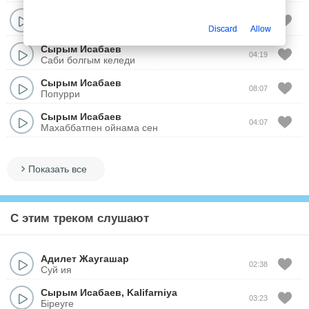
Сырым Исабаев
02:54
Мас кылдын
Discard
Allow
Сырым Исабаев
04:19
Саби болгым келеди
Сырым Исабаев
08:07
Попурри
Сырым Исабаев
04:07
Махаббатпен ойнама сен
Показать все
С этим треком слушают
Адилет Жаугашар
02:38
Суй ия
Сырым Исабаев
,
Kalifarniya
03:23
Біреуге