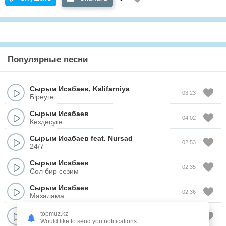
Популярные песни
Сырым Исабаев
,
Kalifarniya
03:23
Біреуге
Сырым Исабаев
04:02
Кездесуге
Сырым Исабаев
feat.
Nursad
02:53
24/7
Сырым Исабаев
02:35
Сол бир сезим
Сырым Исабаев
02:36
Мазалама
Сырым Исабаев
topmuz.kz
04:18
Кузги дауыл (new version)
Would like to send you notifications