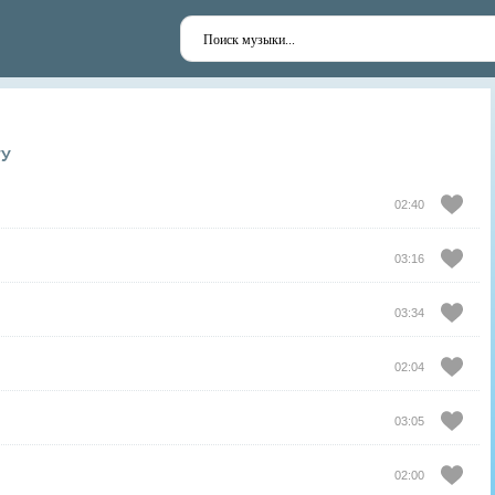
ТУ
02:40
03:16
03:34
02:04
03:05
02:00