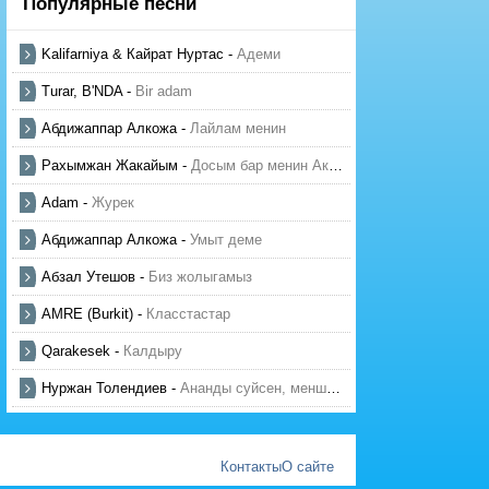
Популярные песни
Kalifarniya & Кайрат Нуртас
-
Адеми
Turar, B'NDA
-
Bir adam
Абдижаппар Алкожа
-
Лайлам менин
Рахымжан Жакайым
-
Досым бар менин Актауда
Adam
-
Журек
Абдижаппар Алкожа
-
Умыт деме
Абзал Утешов
-
Биз жолыгамыз
AMRE (Burkit)
-
Класстастар
Qarakesek
-
Калдыру
Нуржан Толендиев
-
Ананды суйсен, менше суй
Контакты
О сайте