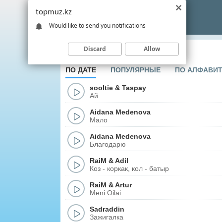
topmuz.kz
Would like to send you notifications
Discard
Allow
rus Поп
ПО ДАТЕ
ПОПУЛЯРНЫЕ
ПО АЛФАВИ
sooltie
&
Taspay
Ай
Aidana Medenova
Мало
Aidana Medenova
Благодарю
RaiM
&
Adil
Коз - коркак, кол - батыр
RaiM
&
Artur
Meni Oilai
Sadraddin
Зажигалка