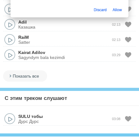
RaiM
02:27
Discard
Allow
Jurek
Adil
02:13
Казашка
RaiM
02:13
Satter
Kairat Adilov
03:29
Sagyndym bala kezimdi
Показать все
С этим треком слушают
SULU тобы
03:08
Дурс Дурс