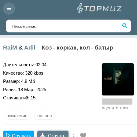
RaiM
&
Adil
– Коз - коркак, кол - батыр
Длительность:
02:04
Качество:
320 kbps
Размер:
4.8 Мб
Релиз:
18 Март 2025
Скачиваний:
15
оцените трек
казахские
rus поп
Слушать
Скачать
2