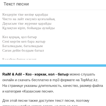
Текст песни
Көздерім тіке көзіңе қарайды
Чисто на лайт екеуміз қозғалайық
Дауысым тіке жүрекке қарайды
Құлақтан кіріп, бойыңды аулайды
Көз қорқақ, қол батыр
Сені көргім кеп бара жатыр
Баталмадым, баталмадым
Саған дейін болдым батыл
Бадабум биток качает
Треки на повторе
О Голливуде мечтаем
Сосная прекрасная
RaiM & Adil – Коз - коркак, кол - батыр
можно слушать
Красивая бомбастая
онлайн и скачать бесплатно в mp3 формате на TopMuz.kz.
А я не отдам никому
На странице указаны длительность, качество, размер файла
Этот танцпол я с тобою взорву
Ты не красиво кто сказал да ну
и категория «Казахские песни».
За тебя сегодня любого порву
Для этой песни также доступен текст песни, поэтому
Көз қорқақ, қол батыр