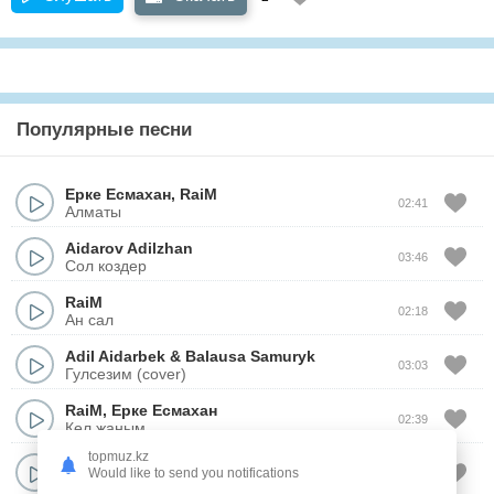
Популярные песни
Ерке Есмахан
,
RaiM
02:41
Алматы
Aidarov Adilzhan
03:46
Сол коздер
RaiM
02:18
Ан сал
Adil Aidarbek
&
Balausa Samuryk
03:03
Гулсезим (cover)
RaiM
,
Ерке Есмахан
02:39
Кел жаным
topmuz.kz
Adil Aidarbek
&
Balausa Samuryk
Would like to send you notifications
03:29
Asyl Bagym