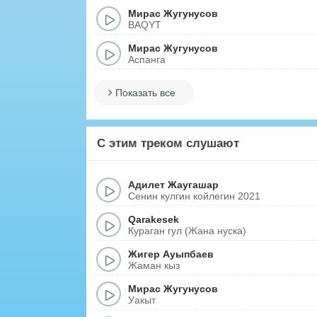
Мирас Жугунусов
BAQYT
Мирас Жугунусов
Аспанга
Показать все
С этим треком слушают
Адилет Жаугашар
Сенин кулгин койлегин 2021
Qarakesek
Кураган гул (Жана нуска)
Жигер Ауыпбаев
Жаман кыз
Мирас Жугунусов
Уакыт