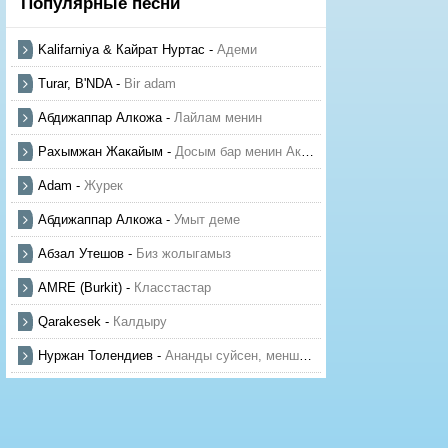
Популярные песни
Kalifarniya & Кайрат Нуртас
-
Адеми
Turar, B'NDA
-
Bir adam
Абдижаппар Алкожа
-
Лайлам менин
Рахымжан Жакайым
-
Досым бар менин Актауда
Adam
-
Журек
Абдижаппар Алкожа
-
Умыт деме
Абзал Утешов
-
Биз жолыгамыз
AMRE (Burkit)
-
Класстастар
Qarakesek
-
Калдыру
Нуржан Толендиев
-
Ананды суйсен, менше суй