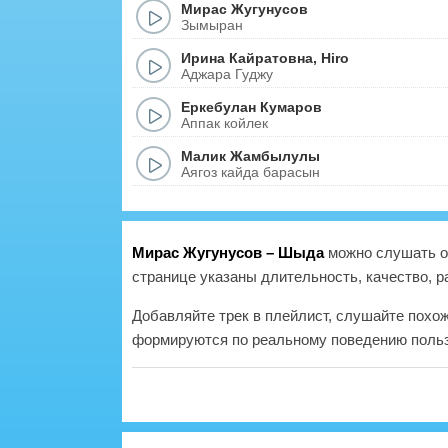
Мирас Жугунусов
Зымыран
Ирина Кайратовна
,
Hiro
Аджара Гуджу
Еркебулан Кумаров
Аппак койлек
Малик Жамбылулы
Аягоз кайда барасын
Мирас Жугунусов – Шыда
можно слушать он
странице указаны длительность, качество, р
Добавляйте трек в плейлист, слушайте похо
формируются по реальному поведению польз