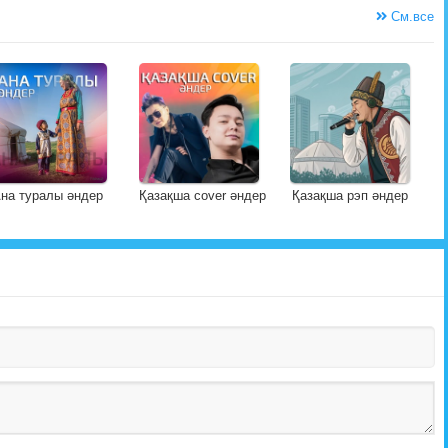
См.все
на туралы әндер
Қазақша cover әндер
Қазақша рэп әндер