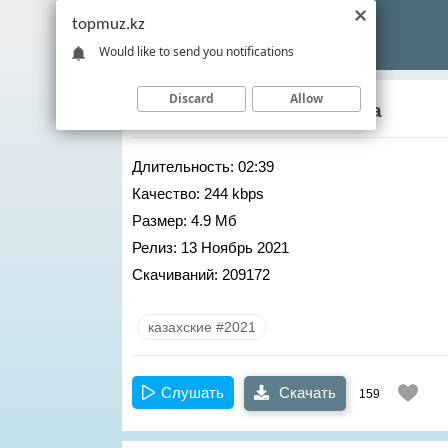
topmuz.kz
Would like to send you notifications
Discard
Allow
Мирас Жугунусов
– Шыда
Длительность:
02:39
Качество:
244 kbps
Размер:
4.9 Мб
Релиз:
13 Ноябрь 2021
Скачиваний:
209172
казахские #2021
Слушать
Скачать
159