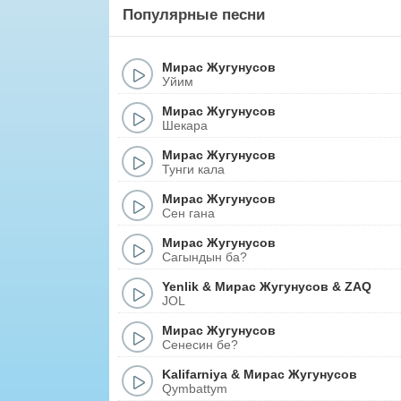
Популярные песни
Мирас Жугунусов
Уйим
Мирас Жугунусов
Шекара
Мирас Жугунусов
Тунги кала
Мирас Жугунусов
Сен гана
Мирас Жугунусов
Сагындын ба?
Yenlik
&
Мирас Жугунусов
&
ZAQ
JOL
Мирас Жугунусов
Сенесин бе?
Kalifarniya
&
Мирас Жугунусов
Qymbattym