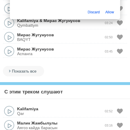
Мирас Жугунусов
03:35
Сенесин бе?
Discard
Allow
Kalifarniya
&
Мирас Жугунусов
03:24
Qymbattym
Мирас Жугунусов
02:50
BAQYT
Мирас Жугунусов
03:45
Аспанга
Показать все
С этим треком слушают
Kalifarniya
02:52
Qar
Малик Жамбылулы
03:16
Аягоз кайда барасын