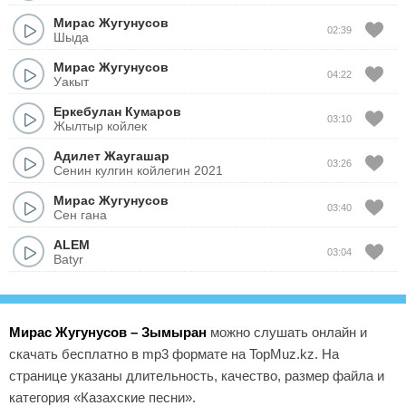
Мирас Жугунусов
02:39
Шыда
Мирас Жугунусов
04:22
Уакыт
Еркебулан Кумаров
03:10
Жылтыр койлек
Адилет Жаугашар
03:26
Сенин кулгин койлегин 2021
Мирас Жугунусов
03:40
Сен гана
ALEM
03:04
Batyr
Мирас Жугунусов – Зымыран
можно слушать онлайн и
скачать бесплатно в mp3 формате на TopMuz.kz. На
странице указаны длительность, качество, размер файла и
категория «Казахские песни».