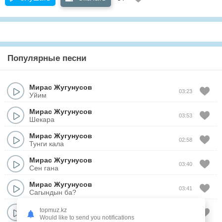
Популярные песни
Мирас Жугунусов
03:23
Уйим
Мирас Жугунусов
03:53
Шекара
Мирас Жугунусов
02:58
Тунги кала
Мирас Жугунусов
03:40
Сен гана
Мирас Жугунусов
03:41
Сагындын ба?
Yenlik
&
Мирас Жугунусов
&
ZAQ
topmuz.kz
03:26
JOL
Would like to send you notifications