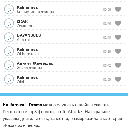
Kalifarniya
03:36
Кешир мени жаным
2RAR
02:46
Озин гана
BAYANSULU
02:40
Aua rai
Kalifarniya
03:19
Oi barekeldi
Адилет Жаугашар
03:42
Жыла жаным
Kalifarniya
02:59
Olai
Kalifarniya – Drama
можно слушать онлайн и скачать
бесплатно в mp3 формате на TopMuz.kz. На странице
указаны длительность, качество, размер файла и категория
«Казахские песни».