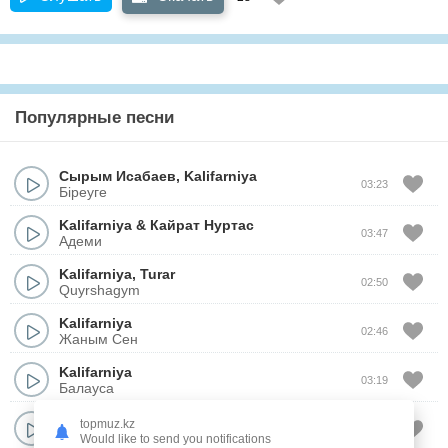
Популярные песни
Сырым Исабаев
,
Kalifarniya
03:23
Біреуге
Kalifarniya
&
Кайрат Нуртас
03:47
Адеми
Kalifarniya
,
Turar
02:50
Quyrshagym
Kalifarniya
02:46
Жаным Сен
Kalifarniya
03:19
Балауса
Kalifarniya
topmuz.kz
03:04
Qylyq
Would like to send you notifications