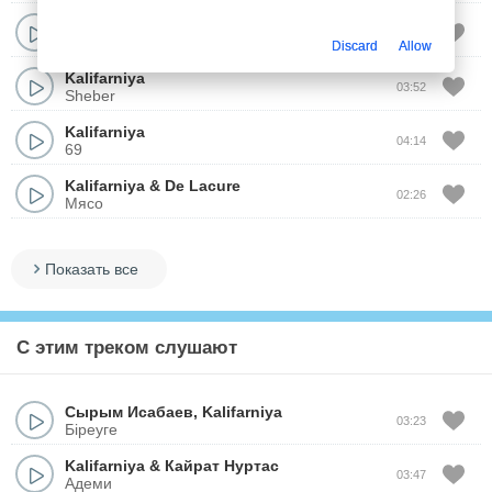
Kalifarniya
02:01
Алматы
Discard
Allow
Kalifarniya
03:52
Sheber
Kalifarniya
04:14
69
Kalifarniya
&
De Lacure
02:26
Мясо
Показать все
С этим треком слушают
Сырым Исабаев
,
Kalifarniya
03:23
Біреуге
Kalifarniya
&
Кайрат Нуртас
03:47
Адеми