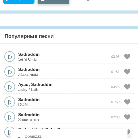
Популярные песни
Sadraddin
03:06
Seni Oilai
Sadraddin
01:51
Жакыным
Ayau
,
Sadraddin
03:23
ashy / tatti
Sadraddin
01:59
DON'T
Sadraddin
02:00
Зажигалка
Sadraddin
&
Baha Puper
02:50
Королева
topmuz.kz