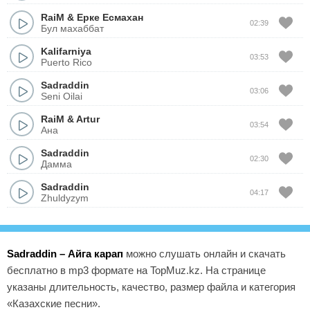
RaiM
&
Ерке Есмахан
02:39
Бул махаббат
Kalifarniya
03:53
Puerto Rico
Sadraddin
03:06
Seni Oilai
RaiM
&
Artur
03:54
Ана
Sadraddin
02:30
Дамма
Sadraddin
04:17
Zhuldyzym
Sadraddin – Айга карап
можно слушать онлайн и скачать
бесплатно в mp3 формате на TopMuz.kz. На странице
указаны длительность, качество, размер файла и категория
«Казахские песни».