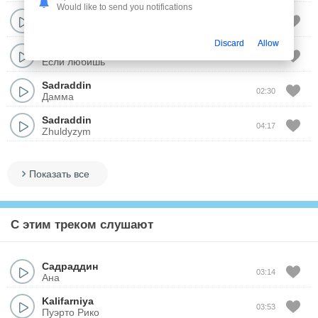
Would like to send you notifications
Sadraddin
02:47
Не плачь
Discard
Allow
Sadraddin
02:13
Если любишь
Sadraddin
02:30
Дамма
Sadraddin
04:17
Zhuldyzym
Показать все
С этим треком слушают
Садраддин
03:14
Ана
Kalifarniya
03:53
Пуэрто Рико