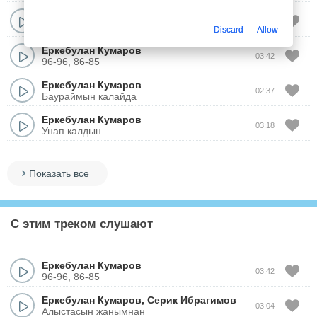
Еркебулан Кумаров
&
Салтанат Бакаева
03:37
Сеним шырагы
Discard
Allow
Еркебулан Кумаров
03:42
96-96, 86-85
Еркебулан Кумаров
02:37
Баураймын калайда
Еркебулан Кумаров
03:18
Унап калдын
Показать все
С этим треком слушают
Еркебулан Кумаров
03:42
96-96, 86-85
Еркебулан Кумаров
,
Серик Ибрагимов
03:04
Алыстасын жанымнан