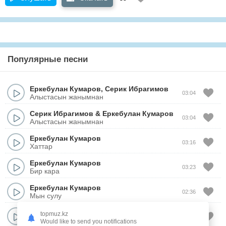
Популярные песни
Еркебулан Кумаров
,
Серик Ибрагимов
03:04
Алыстасын жанымнан
Серик Ибрагимов
&
Еркебулан Кумаров
03:04
Алыстасын жанымнан
Еркебулан Кумаров
03:16
Хаттар
Еркебулан Кумаров
03:23
Бир кара
Еркебулан Кумаров
02:36
Мын сулу
Еркебулан Кумаров
topmuz.kz
03:06
Моя королева
Would like to send you notifications