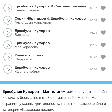
Еркебулан Кумаров
&
Салтанат Бакаева
03:37
Сеним шырагы
Серик Ибрагимов
&
Еркебулан Кумаров
03:04
Алыстасын жанымнан
Еркебулан Кумаров
03:23
Бир кара
Еркебулан Кумаров
03:06
Моя королева
Улангасыр Ками
03:22
Шаруам жок
Еркебулан Кумаров
03:10
Жылтыр койлек
Еркебулан Кумаров – Мангилигим
можно слушать онлайн
и скачать бесплатно в mp3 формате на TopMuz.kz. На
странице указаны длительность, качество, размер файла и
категория «Казахские песни».