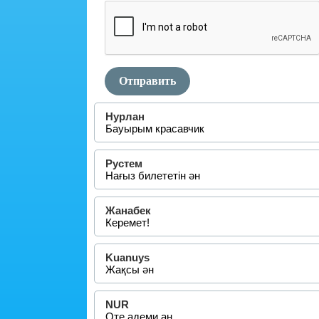
Отправить
Нурлан
Бауырым красавчик
Рустем
Нағыз билететін ән
Жанабек
Керемет!
Kuanuys
Жақсы ән
NUR
Оте адеми ан