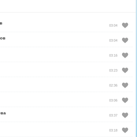
в
03:04
ров
03:04
03:16
03:23
02:36
03:06
ева
03:37
03:18