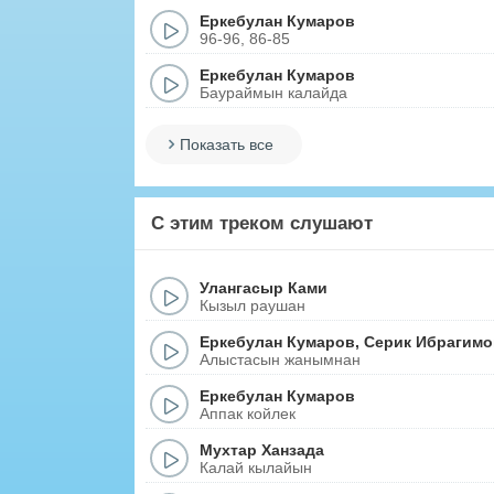
Еркебулан Кумаров
96-96, 86-85
Еркебулан Кумаров
Баураймын калайда
Показать все
С этим треком слушают
Улангасыр Ками
Кызыл раушан
Еркебулан Кумаров
,
Серик Ибрагимо
Алыстасын жанымнан
Еркебулан Кумаров
Аппак койлек
Мухтар Ханзада
Калай кылайын