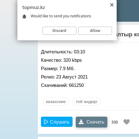
topmuz.kz
Would like to send you notifications
Discard
Allow
Еркебулан Кумаров
– Жылтыр к
Длительность:
03:10
Качество:
320 kbps
Размер:
7.9 Мб.
Релиз:
23 Август 2021
Скачиваний:
661250
казахские
той әндері
Слушать
Скачать
330