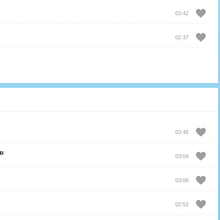
03:42
02:37
03:45
в
03:04
03:06
02:52