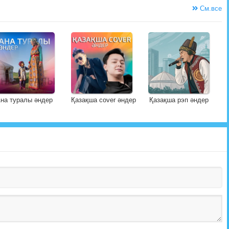
См.все
на туралы әндер
Қазақша cover әндер
Қазақша рэп әндер