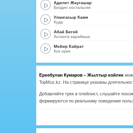
Адилет Жаугашар
Биздин ностальгия
Улангасыр Ками
Куда
Абай Бегей
Аспанга караймын
Мейир Кайрат
Кок орик
Еркебулан Кумаров – Жылтыр койлек
можн
TopMuz.kz. На странице указаны длительност
Добавляйте трек в плейлист, слушайте похо
формируются по реальному поведению польз