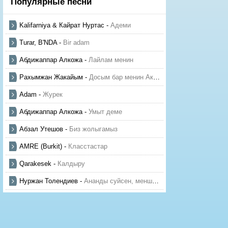
Популярные песни
Kalifarniya & Кайрат Нуртас
-
Адеми
Turar, B'NDA
-
Bir adam
Абдижаппар Алкожа
-
Лайлам менин
Рахымжан Жакайым
-
Досым бар менин Актауда
Adam
-
Журек
Абдижаппар Алкожа
-
Умыт деме
Абзал Утешов
-
Биз жолыгамыз
AMRE (Burkit)
-
Класстастар
Qarakesek
-
Калдыру
Нуржан Толендиев
-
Ананды суйсен, менше суй