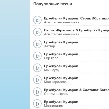
Популярные песни
Еркебулан Кумаров
,
Серик Ибрагимо
Алыстасын жанымнан
Серик Ибрагимов
&
Еркебулан Кума
Алыстасын жанымнан
Еркебулан Кумаров
Хаттар
Еркебулан Кумаров
Бир кара
Еркебулан Кумаров
Мын сулу
Еркебулан Кумаров
Моя королева
Еркебулан Кумаров
&
Салтанат Бака
Сеним шырагы
Еркебулан Кумаров
Мангилигим