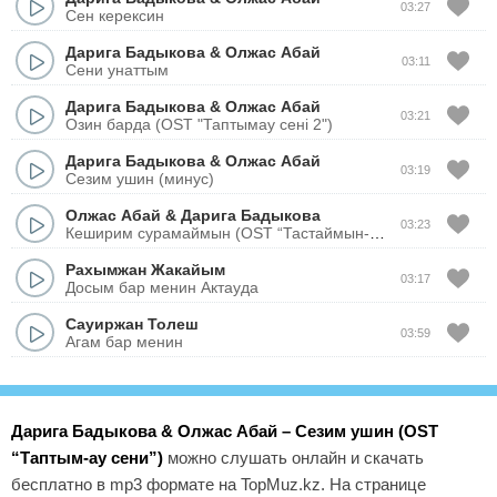
03:27
Сен керексин
Дарига Бадыкова
&
Олжас Абай
03:11
Сени унаттым
Дарига Бадыкова
&
Олжас Абай
03:21
Озин барда (OST "Таптымау сені 2")
Дарига Бадыкова
&
Олжас Абай
03:19
Сезим ушин (минус)
Олжас Абай
&
Дарига Бадыкова
03:23
Кеширим сурамаймын (OST “Тастаймын-ау сени”)
Рахымжан Жакайым
03:17
Досым бар менин Актауда
Сауиржан Толеш
03:59
Агам бар менин
Дарига Бадыкова & Олжас Абай – Сезим ушин (OST
“Таптым-ау сени”)
можно слушать онлайн и скачать
бесплатно в mp3 формате на TopMuz.kz. На странице