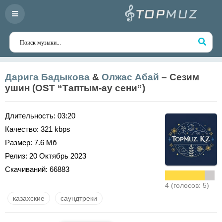
Дарига Бадыкова
&
Олжас Абай
– Сезим
ушин (OST “Таптым-ау сени”)
Длительность:
03:20
Качество:
321 kbps
Размер:
7.6 Мб
Релиз:
20 Октябрь 2023
Скачиваний:
66883
4 (голосов: 5)
казахские
саундтреки