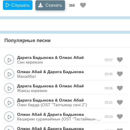
Слушать
Скачать
366
Популярные песни
Дарига Бадыкова
&
Олжас Абай
03:27
Сен керексин
Олжас Абай
&
Дарига Бадыкова
03:45
Махаббат
Дарига Бадыкова
&
Олжас Абай
03:06
Жаксы коремин
Дарига Бадыкова
&
Олжас Абай
03:21
Озин барда (OST "Таптымау сені 2")
Олжас Абай
&
Дарига Бадыкова
03:23
Кеширим сурамаймын (OST “Тастаймын-ау сени”)
Олжас Абай
&
Дарига Бадыкова