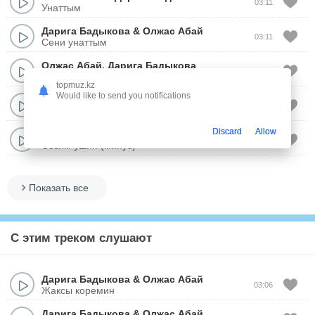
03:11
Унаттым
Дарига Бадыкова
&
Олжас Абай
03:11
Сени унаттым
Олжас Абай
,
Дарига Бадыкова
03:39
Журек
topmuz.kz
Would like to send you notifications
Асет Есжан
&
Олжас Абай
03:59
Дур камшы
Discard
Allow
Дарига Бадыкова
&
Олжас Абай
03:19
Сезим ушин (минус)
Показать все
С этим треком слушают
Дарига Бадыкова
&
Олжас Абай
03:06
Жаксы коремин
Дарига Бадыкова
&
Олжас Абай