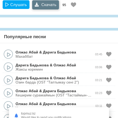
Слушать
Скачать
95
Популярные песни
Олжас Абай
&
Дарига Бадыкова
03:45
Махаббат
Дарига Бадыкова
&
Олжас Абай
03:06
Жаксы коремин
Дарига Бадыкова
&
Олжас Абай
03:21
Озин барда (OST "Таптымау сені 2")
Олжас Абай
&
Дарига Бадыкова
03:23
Кеширим сурамаймын (OST “Тастаймын-ау сени”)
Олжас Абай
&
Дарига Бадыкова
03:11
Унаттым
topmuz.kz
Дарига Бадыкова
&
Олжас Абай
Would like to send you notifications