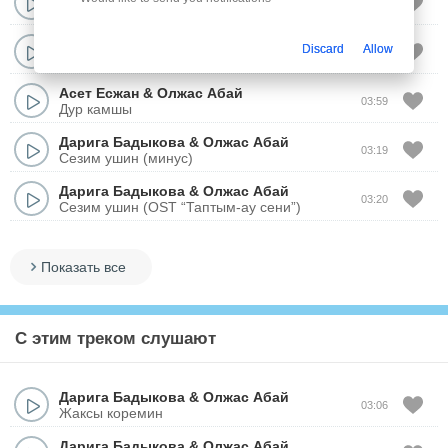
03:11
Сени унаттым
Олжас Абай
,
Дарига Бадыкова
Discard
Allow
03:39
Журек
Асет Есжан
&
Олжас Абай
03:59
Дур камшы
Дарига Бадыкова
&
Олжас Абай
03:19
Сезим ушин (минус)
Дарига Бадыкова
&
Олжас Абай
03:20
Сезим ушин (OST “Таптым-ау сени”)
Показать все
С этим треком слушают
Дарига Бадыкова
&
Олжас Абай
03:06
Жаксы коремин
Дарига Бадыкова
&
Олжас Абай