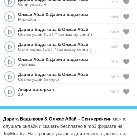
03:11
Сени унаттым
Олжас Абай
&
Дарига Бадыкова
03:45
Махаббат
Дарига Бадыкова
&
Олжас Абай
03:20
Сезим ушин (OST “Таптым-ау сени”)
Дарига Бадыкова
&
Олжас Абай
03:21
Озин барда (OST "Таптымау сені 2")
Олжас Абай
&
Дарига Бадыкова
03:11
Унаттым
Дарига Бадыкова
&
Олжас Абай
03:19
Сезим ушин (минус)
Анара Батырхан
03:19
18
Дарига Бадыкова & Олжас Абай – Сен керексин
можно
слушать онлайн и скачать бесплатно в mp3 формате на
TopMuz.kz. На странице указаны длительность, качество,