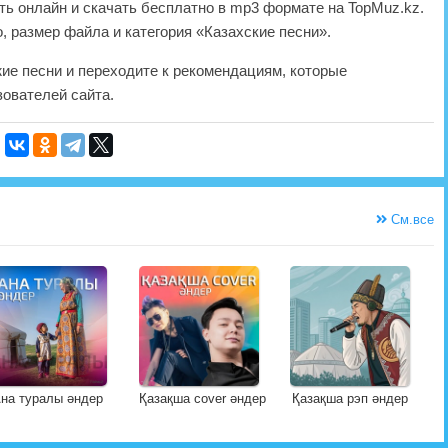
ь онлайн и скачать бесплатно в mp3 формате на TopMuz.kz.
, размер файла и категория «Казахские песни».
жие песни и переходите к рекомендациям, которые
ователей сайта.
См.все
на туралы әндер
Қазақша cover әндер
Қазақша рэп әндер