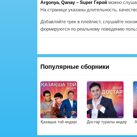
Argonya, Qanay – Super Герой
можно слушат
На странице указаны длительность, качество
Добавляйте трек в плейлист, слушайте похо
формируются по реальному поведению польз
Популярные сборники
Қазақша той әндері
Достар туралы әндер
А