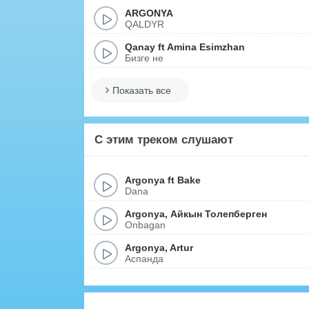
ARGONYA
QALDYR
Qanay
ft
Amina Esimzhan
Бизге не
Показать все
С этим треком слушают
Argonya
ft
Bake
Dana
Argonya
,
Айкын Толепберген
Onbagan
Argonya
,
Artur
Аспанда