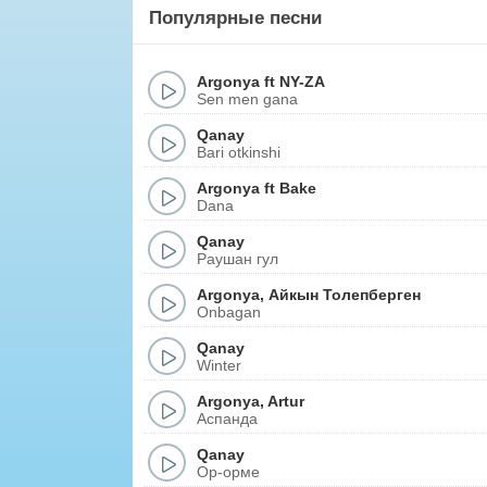
Популярные песни
Argonya
ft
NY-ZA
Sen men gana
Qanay
Bari otkinshi
Argonya
ft
Bake
Dana
Qanay
Раушан гул
Argonya
,
Айкын Толепберген
Onbagan
Qanay
Winter
Argonya
,
Artur
Аспанда
Qanay
Ор-орме