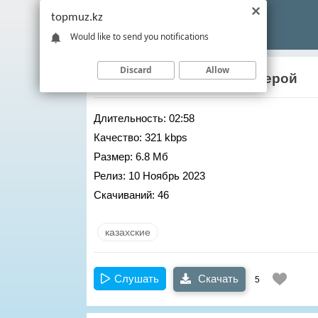
topmuz.kz
Would like to send you notifications
Discard
Allow
Argonya
,
Qanay
– Super Герой
Длительность:
02:58
Качество:
321 kbps
Размер:
6.8 Мб
Релиз:
10 Ноябрь 2023
Скачиваний:
46
казахские
Слушать
Скачать
5