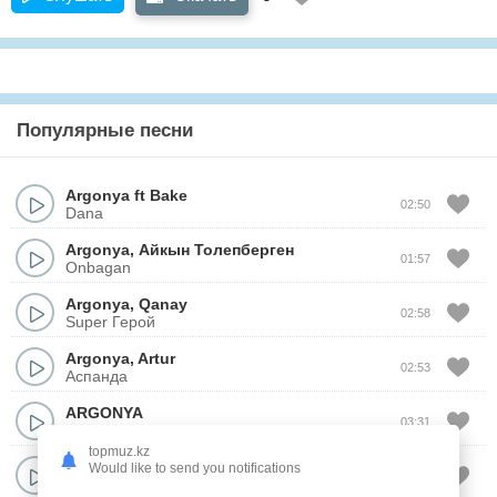
Популярные песни
Argonya
ft
Bake
02:50
Dana
Argonya
,
Айкын Толепберген
01:57
Onbagan
Argonya
,
Qanay
02:58
Super Герой
Argonya
,
Artur
02:53
Аспанда
ARGONYA
03:31
QALDYR
topmuz.kz
Argonya
Would like to send you notifications
03:07
Алтынай (cover)