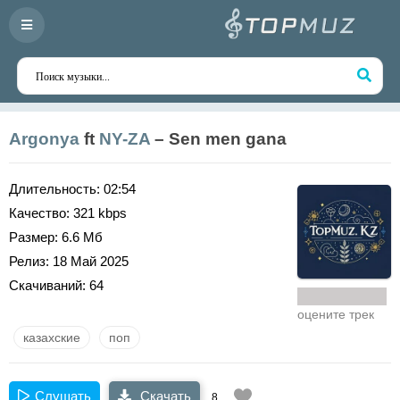
Argonya
ft
NY-ZA
– Sen men gana
Длительность:
02:54
Качество:
321 kbps
Размер:
6.6 Мб
Релиз:
18 Май 2025
Скачиваний:
64
оцените трек
казахские
поп
Слушать
Скачать
8