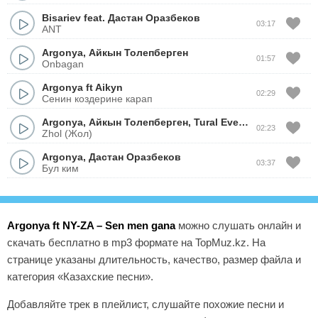
Bisariev
feat.
Дастан Оразбеков
03:17
ANT
Argonya
,
Айкын Толепберген
01:57
Onbagan
Argonya
ft
Aikyn
02:29
Сенин коздерине карап
Argonya
,
Айкын Толепберген
,
Tural Everest
02:23
Zhol (Жол)
Argonya
,
Дастан Оразбеков
03:37
Бул ким
Argonya ft NY-ZA – Sen men gana
можно слушать онлайн и
скачать бесплатно в mp3 формате на TopMuz.kz. На
странице указаны длительность, качество, размер файла и
категория «Казахские песни».
Добавляйте трек в плейлист, слушайте похожие песни и