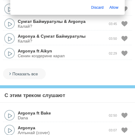
Argonya
Discard
Allow
03:16
Сагыныш (cover)
Сунгат Баймуратулы
&
Argonya
03:45
Калай?
Argonya
&
Сунгат Баймуратулы
03:50
Калай?
Argonya
ft
Aikyn
02:29
Сенин коздерине карап
Показать все
С этим треком слушают
Argonya
ft
Bake
02:50
Dana
Argonya
03:07
Алтынай (cover)