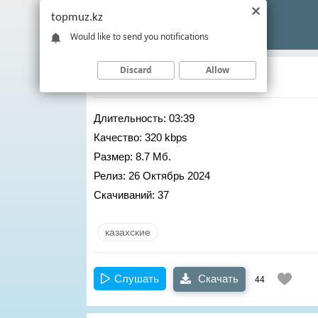
topmuz.kz
Would like to send you notifications
Discard
Allow
Нурым Куаныш
– Батыр
Длительность:
03:39
Качество:
320 kbps
Размер:
8.7 Мб.
Релиз:
26 Октябрь 2024
Скачиваний:
37
казахские
Слушать
Скачать
44