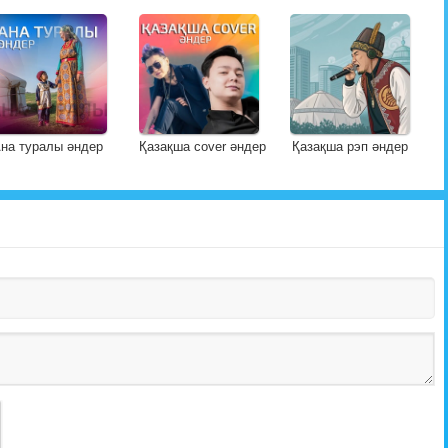
на туралы әндер
Қазақша cover әндер
Қазақша рэп әндер