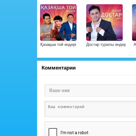
Қазақша той әндері
Достар туралы әндер
А
Комментарии