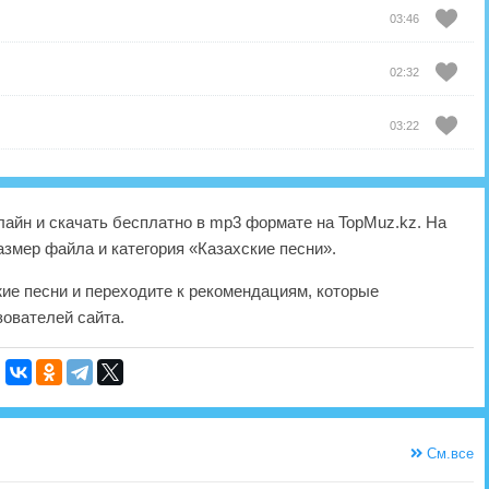
03:46
02:32
03:22
айн и скачать бесплатно в mp3 формате на TopMuz.kz. На
азмер файла и категория «Казахские песни».
жие песни и переходите к рекомендациям, которые
ователей сайта.
См.все