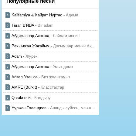
Популярные песни
Kalifarniya & Кайрат Нуртас
-
Адеми
Turar, B'NDA
-
Bir adam
Абдижаппар Алкожа
-
Лайлам менин
Рахымжан Жакайым
-
Досым бар менин Актауда
Adam
-
Журек
Абдижаппар Алкожа
-
Умыт деме
Абзал Утешов
-
Биз жолыгамыз
AMRE (Burkit)
-
Класстастар
Qarakesek
-
Калдыру
Нуржан Толендиев
-
Ананды суйсен, менше суй