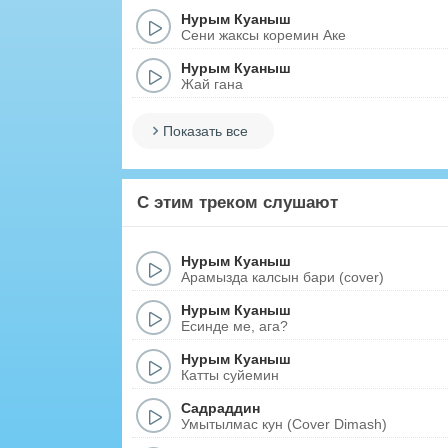
Нурым Куаныш
Сени жаксы коремин Аке
Нурым Куаныш
Жай гана
Показать все
С этим треком слушают
Нурым Куаныш
Арамызда калсын бари (cover)
Нурым Куаныш
Есинде ме, ага?
Нурым Куаныш
Катты суйемин
Садраддин
Умытылмас кун (Cover Dimash)