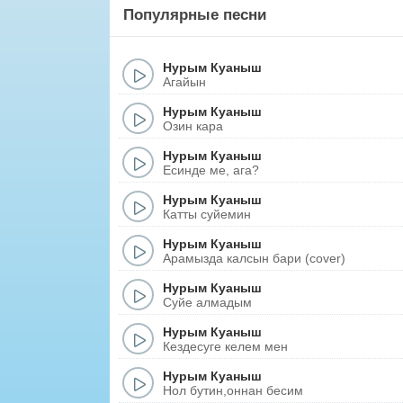
Популярные песни
Нурым Куаныш
Агайын
Нурым Куаныш
Озин кара
Нурым Куаныш
Есинде ме, ага?
Нурым Куаныш
Катты суйемин
Нурым Куаныш
Арамызда калсын бари (cover)
Нурым Куаныш
Суйе алмадым
Нурым Куаныш
Кездесуге келем мен
Нурым Куаныш
Нол бутин,оннан бесим