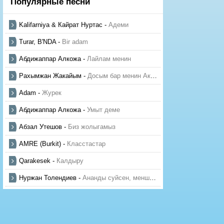
Популярные песни
Kalifarniya & Кайрат Нуртас
-
Адеми
Turar, B'NDA
-
Bir adam
Абдижаппар Алкожа
-
Лайлам менин
Рахымжан Жакайым
-
Досым бар менин Актауда
Adam
-
Журек
Абдижаппар Алкожа
-
Умыт деме
Абзал Утешов
-
Биз жолыгамыз
AMRE (Burkit)
-
Класстастар
Qarakesek
-
Калдыру
Нуржан Толендиев
-
Ананды суйсен, менше суй