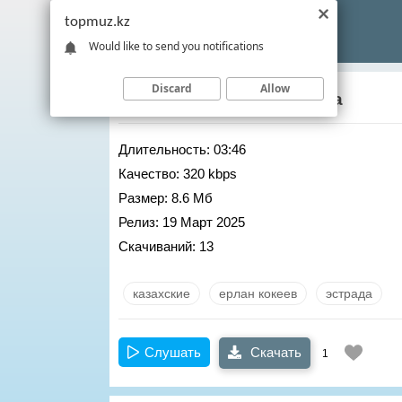
topmuz.kz
Would like to send you notifications
Discard
Allow
Ерлан Кокеев
– Сарыарка
Длительность:
03:46
Качество:
320 kbps
Размер:
8.6 Мб
Релиз:
19 Март 2025
Скачиваний:
13
казахские
ерлан кокеев
эстрада
Слушать
Скачать
1