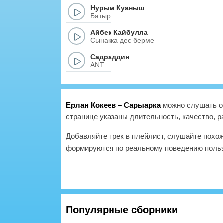
Нурым Куаныш
Батыр
Айбек Кайбулла
Сынакка дес берме
Садраддин
ANT
Ерлан Кокеев – Сарыарка
можно слушать он
странице указаны длительность, качество, р
Добавляйте трек в плейлист, слушайте похо
формируются по реальному поведению польз
Популярные сборники