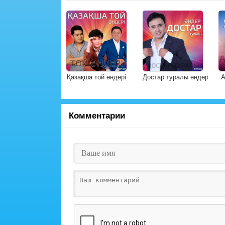
Қазақша той әндері
Достар туралы әндер
А
Комментарии