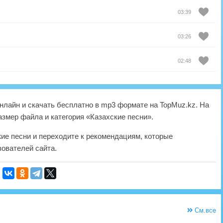
03:39
03:26
02:48
лайн и скачать бесплатно в mp3 формате на TopMuz.kz. На
азмер файла и категория «Казахские песни».
жие песни и переходите к рекомендациям, которые
ователей сайта.
См.все