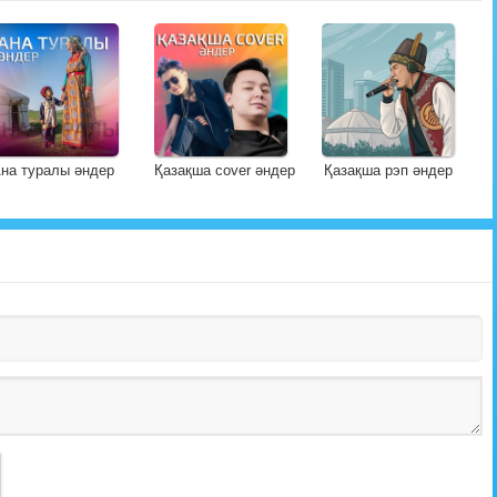
на туралы әндер
Қазақша cover әндер
Қазақша рэп әндер