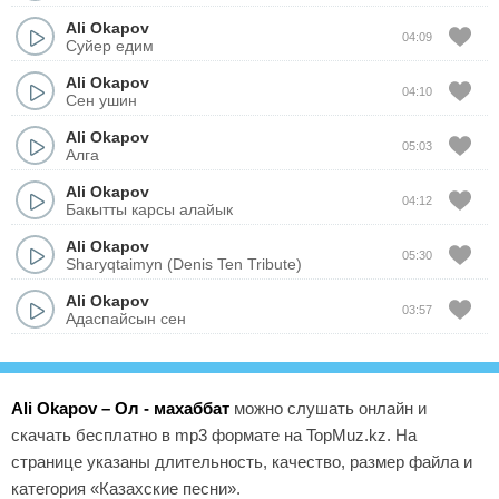
Ali Okapov
04:09
Суйер едим
Ali Okapov
04:10
Сен ушин
Ali Okapov
05:03
Алга
Ali Okapov
04:12
Бакытты карсы алайык
Ali Okapov
05:30
Sharyqtaimyn (Denis Ten Tribute)
Ali Okapov
03:57
Адаспайсын сен
Ali Okapov – Ол - махаббат
можно слушать онлайн и
скачать бесплатно в mp3 формате на TopMuz.kz. На
странице указаны длительность, качество, размер файла и
категория «Казахские песни».