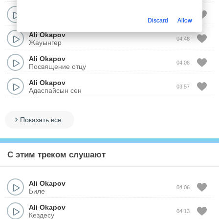
Ali Okapov
03:58
Qyzyl Korpe
Discard
Allow
Ali Okapov
04:48
Жауынгер
Ali Okapov
04:08
Посвящение отцу
Ali Okapov
03:57
Адаспайсын сен
Показать все
С этим треком слушают
Ali Okapov
04:06
Биле
Ali Okapov
04:13
Кездесу