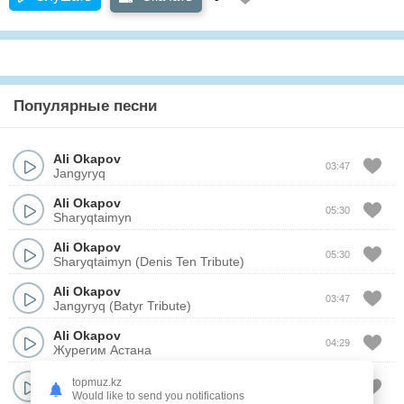
Популярные песни
Ali Okapov
03:47
Jangyryq
Ali Okapov
05:30
Sharyqtaimyn
Ali Okapov
05:30
Sharyqtaimyn (Denis Ten Tribute)
Ali Okapov
03:47
Jangyryq (Batyr Tribute)
Ali Okapov
04:29
Журегим Астана
Ali Okapov
topmuz.kz
03:25
Не деген кыз
Would like to send you notifications