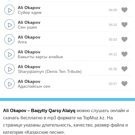
Ali Okapov
04:09
Суйер едим
Ali Okapov
04:10
Сен ушин
Ali Okapov
05:03
Алга
Ali Okapov
04:12
Бакытты карсы алайык
Ali Okapov
05:30
Sharyqtaimyn (Denis Ten Tribute)
Ali Okapov
03:57
Адаспайсын сен
Ali Okapov – Baqytty Qarsy Alaiyq
можно слушать онлайн и
скачать бесплатно в mp3 формате на TopMuz.kz. На
странице указаны длительность, качество, размер файла и
категория «Казахские песни».