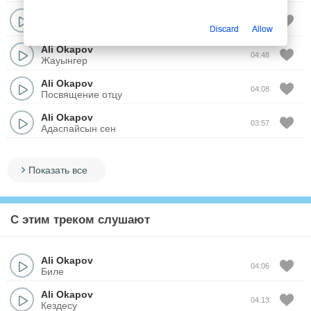
Ali Okapov
03:58
Qyzyl Korpe
Discard
Allow
Ali Okapov
04:48
Жауынгер
Ali Okapov
04:08
Посвящение отцу
Ali Okapov
03:57
Адаспайсын сен
Показать все
С этим треком слушают
Ali Okapov
04:06
Биле
Ali Okapov
04:13
Кездесу