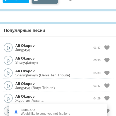
Популярные песни
Ali Okapov
03:47
Jangyryq
Ali Okapov
05:30
Sharyqtaimyn
Ali Okapov
05:30
Sharyqtaimyn (Denis Ten Tribute)
Ali Okapov
03:47
Jangyryq (Batyr Tribute)
Ali Okapov
04:29
Журегим Астана
Ali Okapov
topmuz.kz
03:25
Не деген кыз
Would like to send you notifications