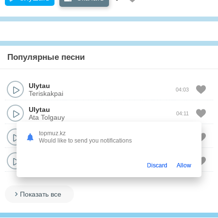
Популярные песни
Ulytau
04:03
Teriskakpai
Ulytau
04:11
Ata Tolgauy
Ulytau
topmuz.kz
04:59
Konyl Tolkyny
Would like to send you notifications
Ulytau
03:30
Champion
Discard
Allow
Показать все