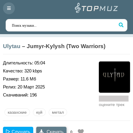
Ulytau
– Jumyr-Kylysh (Two Warriors)
Длительность:
05:04
Качество:
320 kbps
Размер:
11.6 Мб
Релиз:
20 Март 2025
Скачиваний:
196
оцените трек
казахские
күй
метал
Слушать
Скачать
0