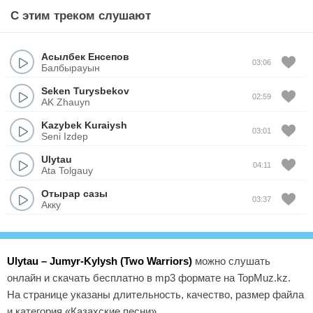
С этим треком слушают
Асылбек Енсепов
03:06
Балбырауын
Seken Turysbekov
02:59
AK Zhauyn
Kazybek Kuraiysh
03:01
Seni Izdep
Ulytau
04:11
Ata Tolgauy
Отырар сазы
03:37
Акку
Ulytau – Jumyr-Kylysh (Two Warriors)
можно слушать
онлайн и скачать бесплатно в mp3 формате на TopMuz.kz.
На странице указаны длительность, качество, размер файла
и категория «Казахские песни».