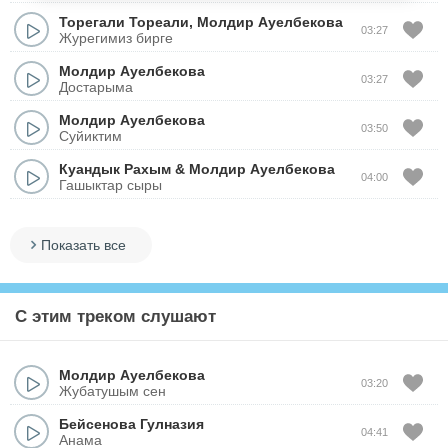
Торегали Тореали
,
Молдир Ауелбекова
03:27
Журегимиз бирге
Молдир Ауелбекова
03:27
Достарыма
Молдир Ауелбекова
03:50
Суйиктим
Куандык Рахым
&
Молдир Ауелбекова
04:00
Гашыктар сыры
Показать все
С этим треком слушают
Молдир Ауелбекова
03:20
Жубатушым сен
Бейсенова Гулназия
04:41
Анама