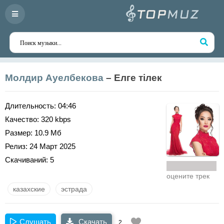
Молдир Ауелбекова
– Елге тiлек
Длительность:
04:46
Качество:
320 kbps
Размер:
10.9 Мб
Релиз:
24 Март 2025
Скачиваний:
5
оцените трек
казахские
эстрада
Слушать
Скачать
2