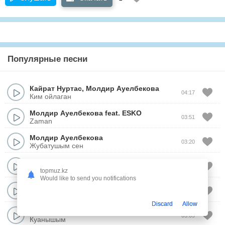
Популярные песни
Кайрат Нуртас
,
Молдир Ауелбекова
04:17
Ким ойлаган
Молдир Ауелбекова
feat.
ESKO
03:51
Zaman
Молдир Ауелбекова
03:20
Жубатушым сен
Молдир Ауелбекова
02:56
Казак ели
topmuz.kz
Would like to send you notifications
Молдир Ауелбекова
&
Адилет Жаугашар
03:37
Бир кызык адамсын
Discard
Allow
Молдир Ауелбекова (Айша)
03:09
Куанышым