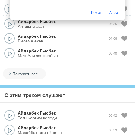
Айдарбек Рысбек
04:00
Махаббат муны
Discard
Allow
Айдарбек Рысбек
03:35
Айтшы маган
Айдарбек Рысбек
04:06
Билеме екен
Айдарбек Рысбек
03:40
Мен Али жалгызбын
Показать все
С этим треком слушают
Айдарбек Рысбек
03:42
Тагы коргим келеди
Айдарбек Рысбек
03:39
Махаббат ани (Remix)