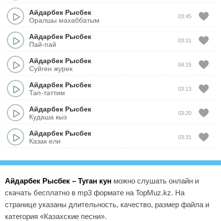
Айдарбек Рысбек
03:45
Оралшы махаббатым
Айдарбек Рысбек
03:31
Пай-пай
Айдарбек Рысбек
04:15
Суйген журек
Айдарбек Рысбек
03:13
Тап-таттим
Айдарбек Рысбек
03:20
Кудаша кыз
Айдарбек Рысбек
03:31
Казак ели
Айдарбек Рысбек – Туган кун
можно слушать онлайн и
скачать бесплатно в mp3 формате на TopMuz.kz. На
странице указаны длительность, качество, размер файла и
категория «Казахские песни».