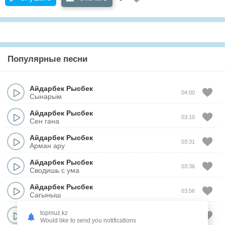
Популярные песни
Айдарбек Рысбек
04:00
Сынарым
Айдарбек Рысбек
03:10
Сен гана
Айдарбек Рысбек
03:31
Арман ару
Айдарбек Рысбек
03:36
Сводишь с ума
Айдарбек Рысбек
03:56
Сагыныш
Айдарбек Рысбек
topmuz.kz
03:20
Алга, Казакстан!
Would like to send you notifications